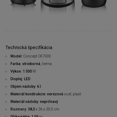
Technická špecifikácia
Model:
Concept CK7000
Farba: strieborná
, čierna
Výkon: 1 500
W
Displej: LED
Objem nádoby: 6 l
Materiál konštrukcie: nerezová
oceľ, plast
Materiál nádoby: nepriľnavý
Rozmery: 38,5
x 36 x 30,5 cm
Dĺžka kábla: 1,05
m