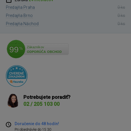
Predajňa Praha
0 ks
Predajňa Brno
0 ks
Predajňa Náchod
0 ks
99
Zákazníkov
%
ODPORÚČA OBCHOD
Potrebujete poradiť?
02 / 205 103 00
Doručenie do 48 hodín!
Pri objednávke do 15:30