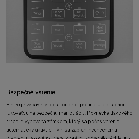
Bezpečné varenie
Hrniec je vybavený poistkou proti prehriatiu a chladnou
rukoväťou na bezpečnú manipuláciu. Pokrievka tlakového
hrnca je vybavená zámkom, ktorý sa počas varenia
automaticky aktivuje. Tým sa zabráni nechcenému
otvoreniu tlakového hrnca, ktoré by spôsobilo rýchly únik