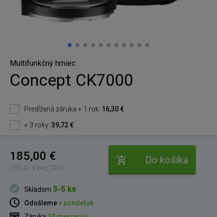
Multifunkčný hrniec
Concept CK7000
Predĺžená záruka + 1 rok:
16,30 €
+ 3 roky:
39,72 €
185,00 €
Do košíka
150,41 € bez DPH
3-5 ks
Skladom
Odošleme
v pondelok
Záruka
24 mesiacov