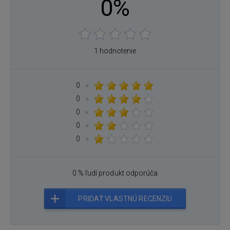
0%
1 hodnotenie
0
×
0
×
0
×
0
×
0
×
0 % ľudí produkt odporúča
PRIDAŤ VLASTNÚ RECENZIU