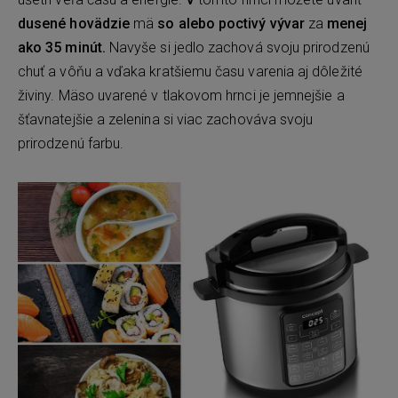
dusené hovädzie
mä
so alebo poctivý vývar
za
menej
ako 35 minút.
Navyše si jedlo zachová svoju prirodzenú
chuť a vôňu a vďaka kratšiemu času varenia aj dôležité
živiny. Mäso uvarené v tlakovom hrnci je jemnejšie a
šťavnatejšie a zelenina si viac zachováva svoju
prirodzenú farbu.