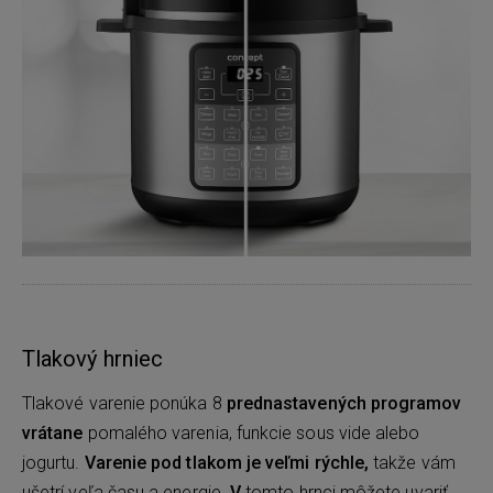
Tlakový hrniec
Tlakové varenie ponúka 8
prednastavených programov
vrátane
pomalého varenia, funkcie sous vide alebo
jogurtu.
Varenie pod tlakom je veľmi rýchle,
takže vám
ušetrí veľa času a energie.
V
tomto hrnci môžete uvariť