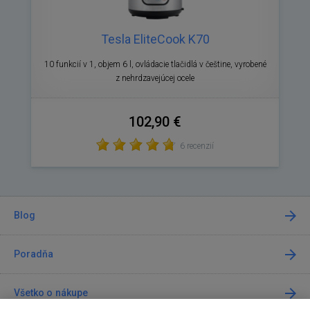
Tesla EliteCook K70
10 funkcií v 1, objem 6 l, ovládacie tlačidlá v češtine, vyrobené
z nehrdzavejúcej ocele
102,90 €
6 recenzií
Blog
Poradňa
Všetko o nákupe