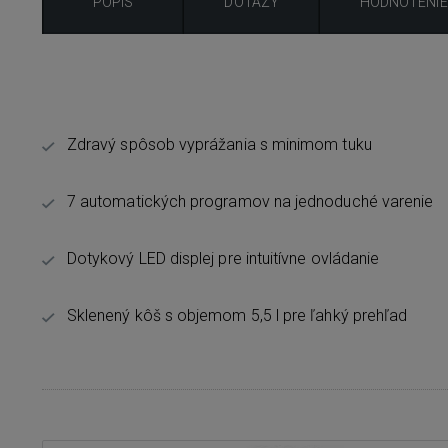
POPIS
DOTAZY
HODNOTENI
Zdravý spôsob vyprážania s minimom tuku
7 automatických programov na jednoduché varenie
Dotykový LED displej pre intuitívne ovládanie
Sklenený kôš s objemom 5,5 l pre ľahký prehľad