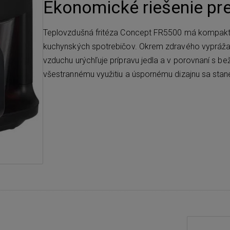
Ekonomické riešenie pr
Teplovzdušná fritéza Concept FR5500 má kompaktn
kuchynských spotrebičov. Okrem zdravého vyprážania
vzduchu urýchľuje prípravu jedla a v porovnaní s be
všestrannému využitiu a úspornému dizajnu sa st