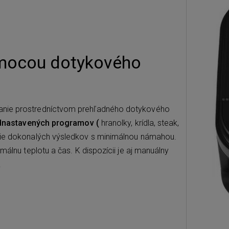
mocou dotykového
danie prostredníctvom prehľadného dotykového
dnastavených programov (
hranolky, krídla, steak,
utie dokonalých výsledkov s minimálnou námahou.
málnu teplotu a čas. K dispozícii je aj manuálny
.