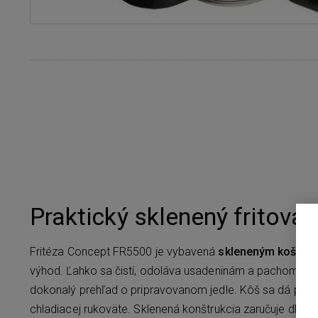
Praktický sklenený fritovac
Fritéza Concept FR5500 je vybavená
skleneným košom
výhod. Ľahko sa čistí, odoláva usadeninám a pachom, je
dokonalý prehľad o pripravovanom jedle. Kôš sa dá poh
chladiacej rukoväte. Sklenená konštrukcia zaručuje dlhú