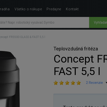
radňa
Všetko o nákupe
Predajne
Kontakt
Vyhľada
oncept FR5500 GLASS & FAST 5,5 l
Teplovzdušná fritéza
Concept F
FAST 5,5 l
2 Recenzie