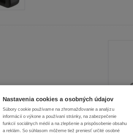
í kôš
Nastavenia cookies a osobných údajov
 s objemom
5
,5 litra, ktorý ponúka
množstvo
Súbory cookie používame na zhromažďovanie a analýzu
 veľmi robustný a predovšetkým poskytuje
informácií o výkone a používaní stránky, na zabezpečenie
odlne a bezpečne vybrať pomocou veľkej
funkcií sociálnych médií a na zlepšenie a prispôsobenie obsahu
 životnosť bez známok opotrebovania alebo
a reklám. So súhlasom môžeme tiež preniesť určité osobné