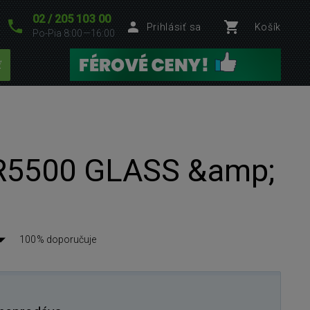
02 / 205 103 00
Prihlásiť sa
Košík
Po-Pia 8:00—16:00
ť
R5500 GLASS &amp;
100% doporučuje