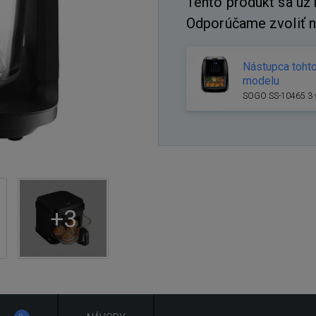
Tento produkt sa už
Odporúčame zvoliť 
Nástupca toht
modelu
SOGO SS-10465 3 
+3