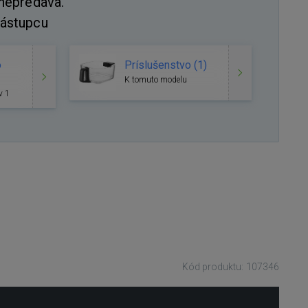
 nepredáva.
nástupcu
o
Príslušenstvo (1)
K tomuto modelu
v 1
Kód produktu: 107346