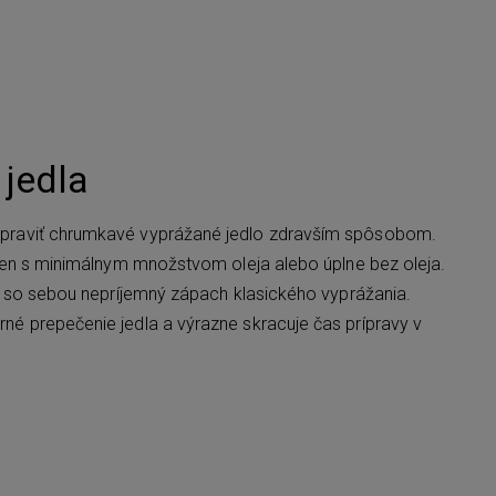
 jedla
praviť chrumkavé vyprážané jedlo zdravším spôsobom.
 len s minimálnym množstvom oleja alebo úplne bez oleja.
e so sebou nepríjemný zápach klasického vyprážania.
é prepečenie jedla a výrazne skracuje čas prípravy v