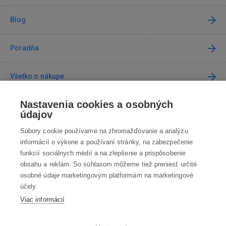
Blog
Poradňa
Všetko o nákupe
Nastavenia cookies a osobných
Predajne
údajov
Súbory cookie používame na zhromažďovanie a analýzu
Kontakt
informácií o výkone a používaní stránky, na zabezpečenie
funkcií sociálnych médií a na zlepšenie a prispôsobenie
Kontaktujte nás
obsahu a reklám. So súhlasom môžeme tiež preniesť určité
osobné údaje marketingovým platformám na marketingové
info@robotworld.sk
účely.
Viac informácií
02 / 205 103 00
Po-Pia 8:00—16:00