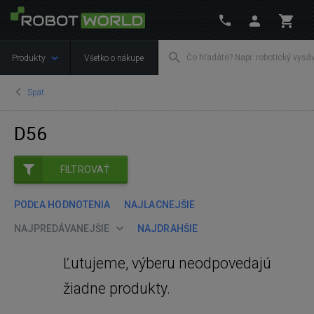
Produkty
Všetko o nákupe
Späť
D56
FILTROVAŤ
PODĽA HODNOTENIA
NAJLACNEJŠIE
NAJPREDÁVANEJŠIE
NAJDRAHŠIE
Ľutujeme, výberu neodpovedajú
žiadne produkty.