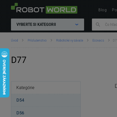
Blog
Po
VYBERTE SI KATEGORII
Nachádzate
Úvod
Príslušenstvo
Robotické vysávače
Ecovacs
D7
sa
tu:
D77
Kategórie
D54
D56