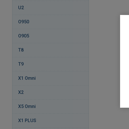
U2
O950
O905
T8
T9
X1 Omni
X2
X5 Omni
X1 PLUS