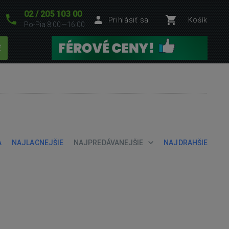
02 / 205 103 00
Prihlásiť sa
Košík
Po-Pia 8:00—16:00
ť
A
NAJLACNEJŠIE
NAJPREDÁVANEJŠIE
NAJDRAHŠIE