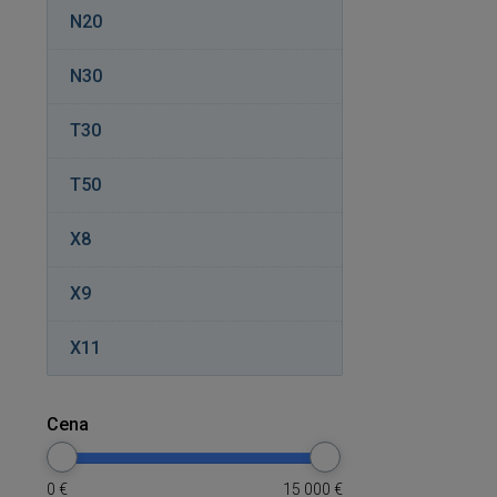
N20
N30
T30
T50
X8
X9
X11
Cena
0
€
15 000
€