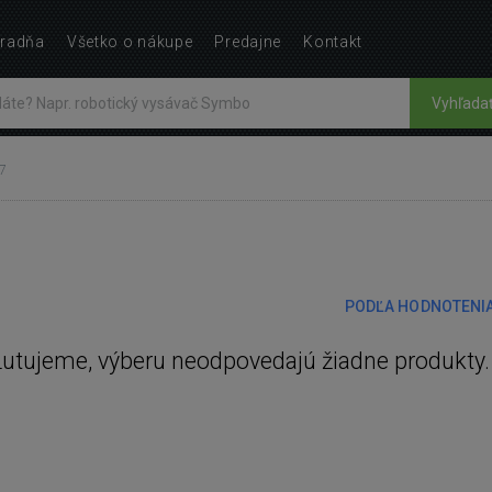
radňa
Všetko o nákupe
Predajne
Kontakt
Vyhľada
7
PODĽA HODNOTENI
Ľutujeme, výberu neodpovedajú žiadne produkty.