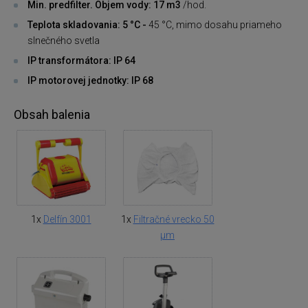
Min. predfilter. Objem vody: 17 m3
/hod.
Teplota skladovania: 5 °C -
45 °C, mimo dosahu priameho
slnečného svetla
IP transformátora: IP 64
IP motorovej jednotky: IP 68
Obsah balenia
1x
Delfín 3001
1x
Filtračné vrecko 50
μm