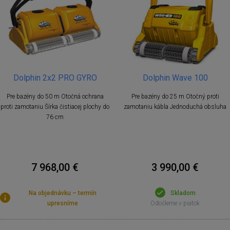
Dolphin 2x2 PRO GYRO
Dolphin Wave 100
Pre bazény do 50 m Otočná ochrana
Pre bazény do 25 m Otočný proti
proti zamotaniu Šírka čistiacej plochy do
zamotaniu kábla Jednoduchá obsluha
76 cm
7 968,00 €
3 990,00 €
Na objednávku – termín
Skladom
upresníme
Odošleme v piatok