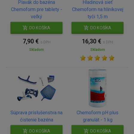
Plavák do bazéna
Hladinová sieť
Chemoform pre tablety -
Chemoform na hliníkovej
veľký
tyči 1,5 m
DO KOŠÍKA
DO KOŠÍKA
7,90 €
16,30 €
s DPH
s DPH
Skladom
Skladom
Súprava príslušenstva na
Chemoform pH plus
čistenie bazéna
granulát - 1 kg
DO KOŠÍKA
DO KOŠÍKA