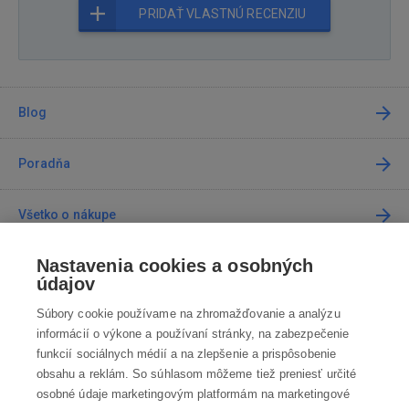
PRIDAŤ VLASTNÚ RECENZIU
Blog
Poradňa
Všetko o nákupe
Nastavenia cookies a osobných
Predajne
údajov
Súbory cookie používame na zhromažďovanie a analýzu
Kontakt
informácií o výkone a používaní stránky, na zabezpečenie
funkcií sociálnych médií a na zlepšenie a prispôsobenie
Kontaktujte nás
obsahu a reklám. So súhlasom môžeme tiež preniesť určité
osobné údaje marketingovým platformám na marketingové