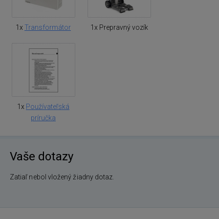
1x
Transformátor
1x Prepravný vozík
1x
Používateľská
príručka
Vaše dotazy
Zatiaľ nebol vložený žiadny dotaz.