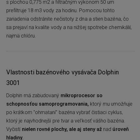
s plochou 0,775 m2 a filtračným výkonom 50 um
prefiltruje 18 m3 vody za hodinu. Pomocou tohto
zariadenia odstránite nečistoty z dna a stien bazéna, čo
sa prejaví na kvalite vody a na nižšej spotrebe chemikálií,
najmä chlóru.
Vlastnosti bazénového vysávača Dolphin
3001
Dolphin má zabudovaný
mikroprocesor so
schopnosťou samoprogramovania,
ktorý mu umožňuje
po krátkom "ohmataní" bazéna vybrať čistiaci cyklus,
ktorý je najvhodnejší pre tvar a veľkosť vášho bazéna.
Vyčistí
nielen rovné plochy, ale aj steny až
nad
úroveň
hladiny.