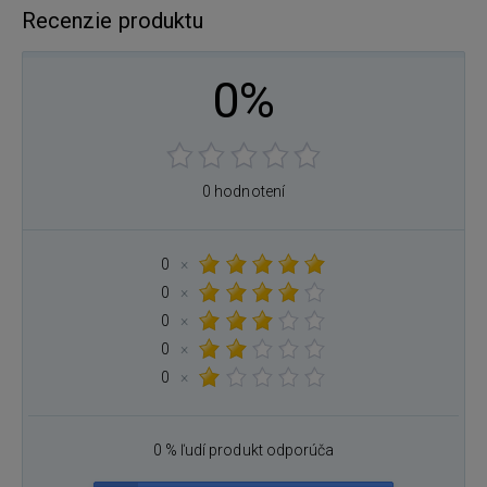
Recenzie produktu
0%
0 hodnotení
0
×
0
×
0
×
0
×
0
×
0 % ľudí produkt odporúča