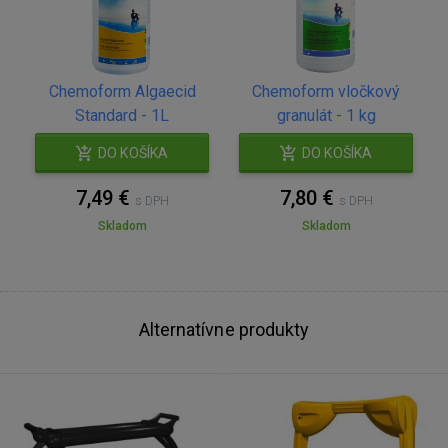
Chemoform Algaecid
Chemoform vločkový
Standard - 1L
granulát - 1 kg
DO KOŠÍKA
DO KOŠÍKA
7,49 €
7,80 €
s DPH
s DPH
Skladom
Skladom
Alternatívne produkty