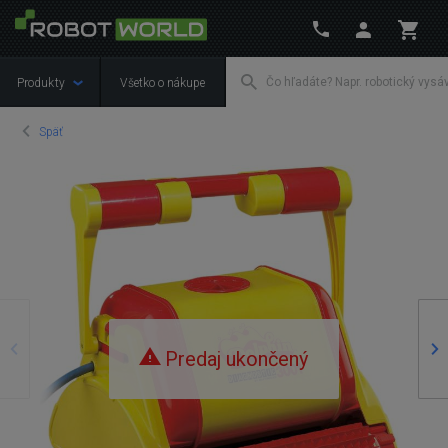
Produkty
Všetko o nákupe
Späť
Predošlý
Na
Predaj ukončený