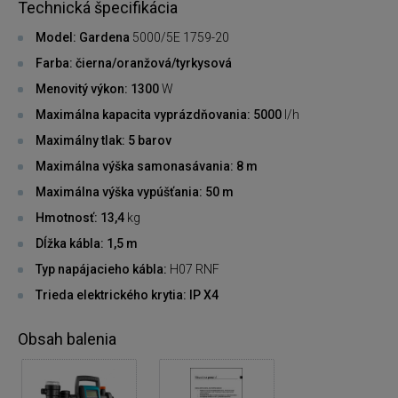
Technická špecifikácia
Model: Gardena
5000/5E 1759-20
Farba: čierna/oranžová/tyrkysová
Menovitý výkon: 1300
W
Maximálna kapacita vyprázdňovania: 5000
l/h
Maximálny tlak: 5 barov
Maximálna výška samonasávania: 8 m
Maximálna výška vypúšťania: 50 m
Hmotnosť: 13,4
kg
Dĺžka kábla: 1,5 m
Typ napájacieho kábla:
H07 RNF
Trieda elektrického krytia: IP X4
Obsah balenia