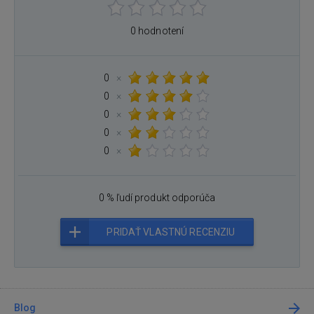
0 hodnotení
0
×
0
×
0
×
0
×
0
×
0 % ľudí produkt odporúča
PRIDAŤ VLASTNÚ RECENZIU
Blog