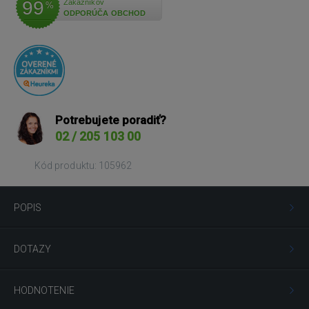
99
Zákazníkov
%
ODPORÚČA OBCHOD
Potrebujete poradiť?
02 / 205 103 00
Kód produktu: 105962
POPIS
DOTAZY
HODNOTENIE