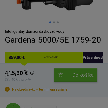
Inteligentný domáci dávkovač vody
Gardena 5000/5E 1759-20
359,00 €
Práve dnes!
AKČNÁ CENA
415,00 €
Do košíka
337,40 € bez DPH
Na objednávku – termín upresníme