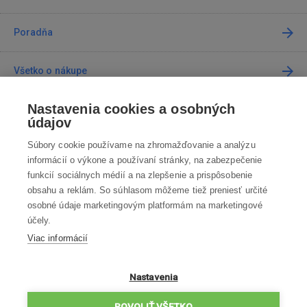
Poradňa
Všetko o nákupe
Nastavenia cookies a osobných
Predajne
údajov
Súbory cookie používame na zhromažďovanie a analýzu
Kontakt
informácií o výkone a používaní stránky, na zabezpečenie
funkcií sociálnych médií a na zlepšenie a prispôsobenie
Kontaktujte nás
obsahu a reklám. So súhlasom môžeme tiež preniesť určité
osobné údaje marketingovým platformám na marketingové
info@robotworld.sk
účely.
Viac informácií
02 / 205 103 00
Po-Pia 8:00—16:00
VŠETKY KONTAKTY
Nastavenia
OBCHODNÉ PODMIENKY
POVOLIŤ VŠETKO