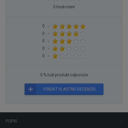
0 hodnotení
0
×
0
×
0
×
0
×
0
×
0 % ľudí produkt odporúča
PRIDAŤ VLASTNÚ RECENZIU
POPIS