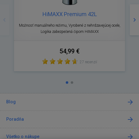
Predošlé
Na
HiMAXX Premium 42L
Možnosť manuálneho režimu, Vyrobené z nehrdzavejúcej ocele,
T
Logika zabezpečená čipom HiMAXX
54,99 €
27 recenzií
Blog
Poradňa
Všetko o nákupe