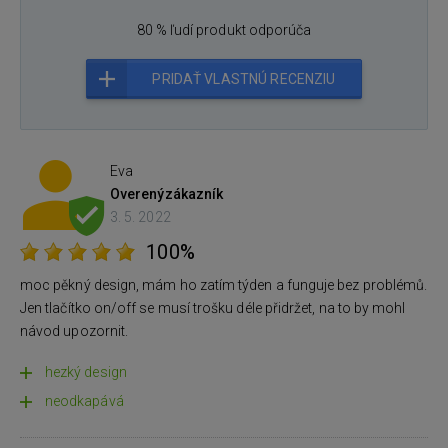
80 % ľudí produkt odporúča
PRIDAŤ VLASTNÚ RECENZIU
Eva
Overený
zákazník
3. 5. 2022
100%
moc pěkný design, mám ho zatím týden a funguje bez problémů.
Jen tlačítko on/off se musí trošku déle přidržet, na to by mohl
návod upozornit.
hezký design
neodkapává