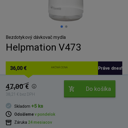
Bezdotykový dávkovač mydla
Helpmation V473
36,00 €
Práve dnes!
AKČNÁ CENA
47,00 €
Do košíka
38,21 € bez DPH
+5 ks
Skladom
Odošleme
v pondelok
Záruka
24 mesiacov