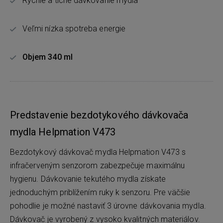
Rýchle a tiché dávkovanie mydla
Veľmi nízka spotreba energie
Objem 340 ml
Predstavenie bezdotykového dávkovača
mydla Helpmation V473
Bezdotykový dávkovač mydla Helpmation V473 s
infračerveným senzorom zabezpečuje maximálnu
hygienu. Dávkovanie tekutého mydla získate
jednoduchým priblížením ruky k senzoru. Pre väčšie
pohodlie je možné nastaviť 3 úrovne dávkovania mydla.
Dávkovač je vyrobený z vysoko kvalitných materiálov.