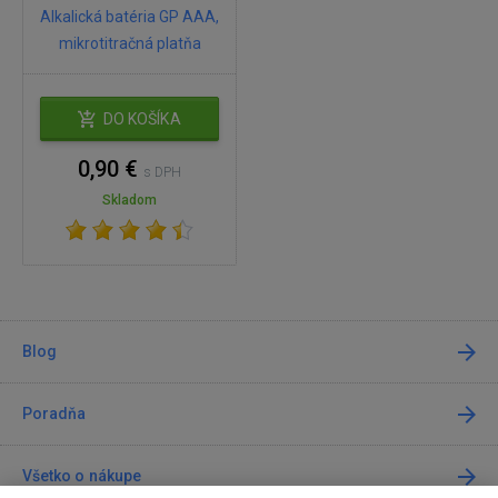
Alkalická batéria GP AAA,
mikrotitračná platňa
DO KOŠÍKA
0,90 €
s DPH
Skladom
Blog
Poradňa
Všetko o nákupe