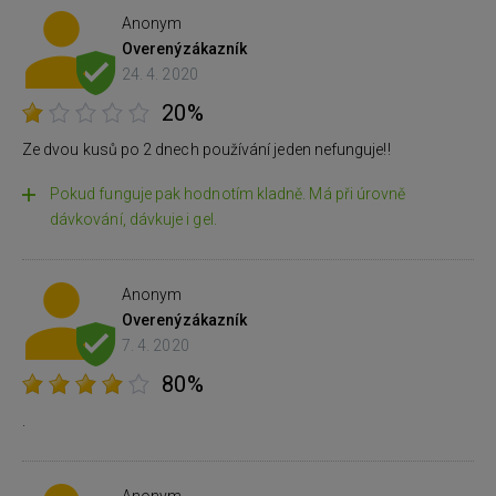
Anonym
Overený
zákazník
24. 4. 2020
20%
Ze dvou kusů po 2 dnech používání jeden nefunguje!!
Pokud funguje pak hodnotím kladně. Má při úrovně
dávkování, dávkuje i gel.
Anonym
Overený
zákazník
7. 4. 2020
80%
.