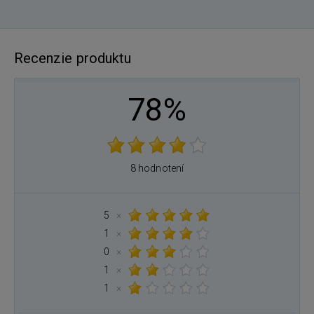
Recenzie produktu
78%
8 hodnotení
5
×
1
×
0
×
1
×
1
×