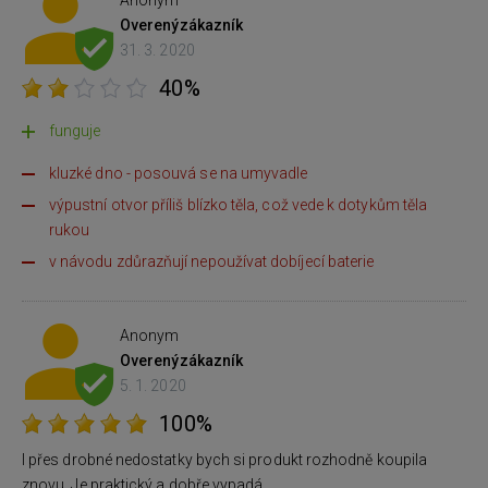
Anonym
Overený
zákazník
31. 3. 2020
40%
funguje
kluzké dno - posouvá se na umyvadle
výpustní otvor příliš blízko těla, což vede k dotykům těla
rukou
v návodu zdůrazňují nepoužívat dobíjecí baterie
Anonym
Overený
zákazník
5. 1. 2020
100%
I přes drobné nedostatky bych si produkt rozhodně koupila
znovu. Je praktický a dobře vypadá.