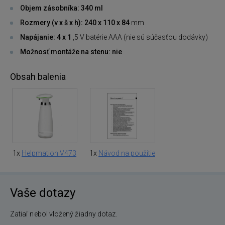
Objem zásobníka: 340 ml
Rozmery (v x š x h): 240 x 110 x 84
mm
Napájanie: 4 x 1
,5 V batérie AAA (nie sú súčasťou dodávky)
Možnosť montáže na stenu: nie
Obsah balenia
1x
Helpmation V473
1x
Návod na použitie
Vaše dotazy
Zatiaľ nebol vložený žiadny dotaz.