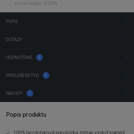
Kód produktu: 102289
POPIS
DOTAZY
HODNOTENIE
5
PRÍSLUŠENSTVO
1
NÁVODY
1
Popis produktu
100% bezdotyková prevádzka znižuje výskyt baktérií