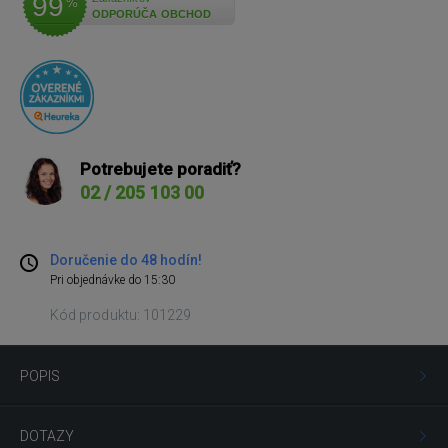
99
%
ODPORÚČA OBCHOD
Potrebujete poradiť?
02 / 205 103 00
Doručenie do 48 hodín!
Pri objednávke do 15:30
Kód produktu: 101229
POPIS
DOTAZY