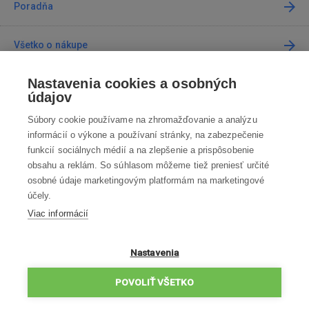
Poradňa
Všetko o nákupe
Nastavenia cookies a osobných
Predajne
údajov
Súbory cookie používame na zhromažďovanie a analýzu
Kontakt
informácií o výkone a používaní stránky, na zabezpečenie
funkcií sociálnych médií a na zlepšenie a prispôsobenie
Kontaktujte nás
obsahu a reklám. So súhlasom môžeme tiež preniesť určité
osobné údaje marketingovým platformám na marketingové
info@robotworld.sk
účely.
Viac informácií
02 / 205 103 00
Po-Pia 8:00—16:00
VŠETKY KONTAKTY
Nastavenia
OBCHODNÉ PODMIENKY
POVOLIŤ VŠETKO