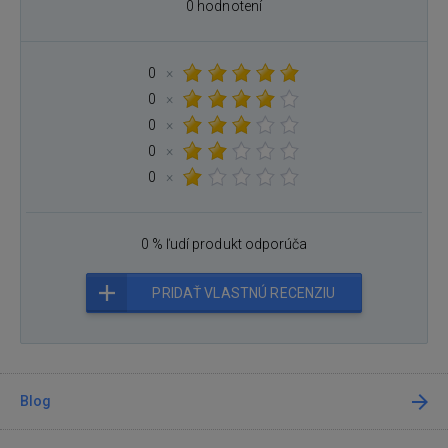
0 hodnotení
0
×
0
×
0
×
0
×
0
×
0 % ľudí produkt odporúča
PRIDAŤ VLASTNÚ RECENZIU
Blog