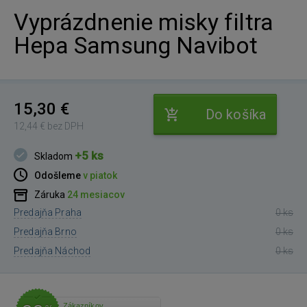
Vyprázdnenie misky filtra
Hepa Samsung Navibot
15,30 €
Do košíka
12,44 € bez DPH
+5 ks
Skladom
Odošleme
v piatok
Záruka
24 mesiacov
Predajňa Praha
0 ks
Predajňa Brno
0 ks
Predajňa Náchod
0 ks
Zákazníkov