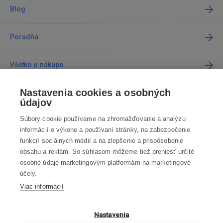
Blog
Poradňa
Všetko o nákupe
Nastavenia cookies a osobných
Predajne
údajov
Súbory cookie používame na zhromažďovanie a analýzu
Kontakt
informácií o výkone a používaní stránky, na zabezpečenie
funkcií sociálnych médií a na zlepšenie a prispôsobenie
Kontaktujte nás
obsahu a reklám. So súhlasom môžeme tiež preniesť určité
osobné údaje marketingovým platformám na marketingové
info@robotworld.sk
účely.
Viac informácií
02 / 205 103 00
Po-Pia 8:00—16:00
VŠETKY KONTAKTY
Nastavenia