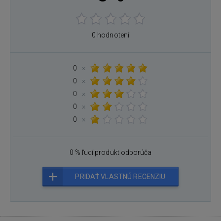
0 hodnotení
0
×
0
×
0
×
0
×
0
×
0 % ľudí produkt odporúča
PRIDAŤ VLASTNÚ RECENZIU