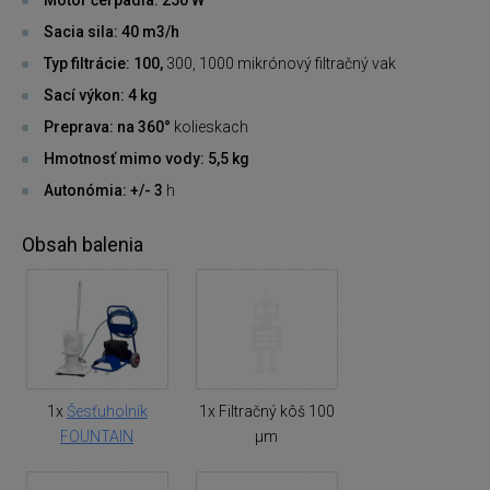
Sacia sila: 40 m3/h
Typ filtrácie: 100,
300, 1000 mikrónový filtračný vak
Sací výkon: 4 kg
Preprava: na 360°
kolieskach
Hmotnosť mimo vody: 5,5 kg
Autonómia: +/- 3
h
Obsah balenia
1x
Šesťuholník
1x Filtračný kôš 100
FOUNTAIN
µm