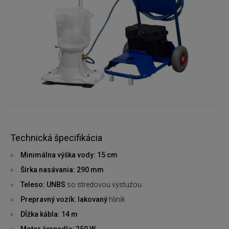
Technická špecifikácia
Minimálna výška vody: 15 cm
Šírka nasávania: 290 mm
Teleso: UNBS
so stredovou výstužou
Prepravný vozík: lakovaný
hliník
Dĺžka kábla: 14 m
Motor čerpadla: 250 W