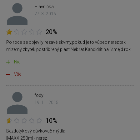
Hlavnička
27. 3. 2016
20%
Po roce se objevily rezavé skvrny,pokud je to vůbec nerez,tak
mizerný,zbytek postříbřený plast.Nebrat.Kandidát na "šmejd rok
Nic
Vše
fody
19. 11. 2015
10%
Bezdotykový dávkovač mýdla
IMAXX 250ml - nerez