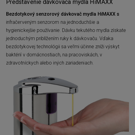
Predstavenie dávkovača mydla HiMAXX
Bezdotykový senzorový dávkovač mydla HiMAXX s
infračerveným senzorom na jednoduchšie a
hygienickejšie používanie. Dávku tekutého mydla získate
jednoduchým priblížením ruky k dávkovaču. Vďaka
bezdotykovej technológii sa veľmi účinne zníži výskyt
baktérií v domácnostiach, na pracoviskách, v
zdravotníckych alebo iných zariadeniach.