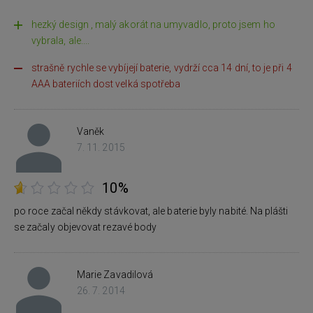
hezký design , malý akorát na umyvadlo, proto jsem ho
vybrala, ale....
strašně rychle se vybíjejí baterie, vydrží cca 14 dní, to je při 4
AAA bateriích dost velká spotřeba
Vaněk
7. 11. 2015
10%
po roce začal někdy stávkovat, ale baterie byly nabité. Na plášti
se začaly objevovat rezavé body
Marie Zavadilová
26. 7. 2014