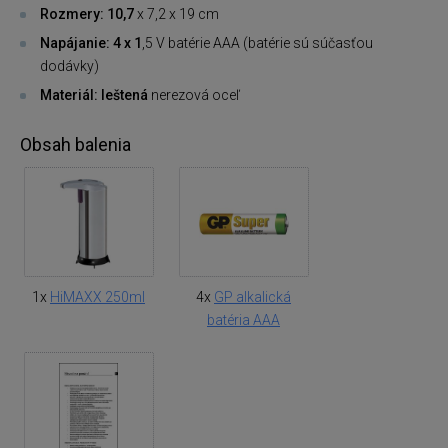
Rozmery: 10,7
x 7,2 x 19 cm
Napájanie: 4 x 1
,5 V batérie AAA (batérie sú súčasťou
dodávky)
Materiál: leštená
nerezová oceľ
Obsah balenia
1x
HiMAXX 250ml
4x
GP alkalická
batéria AAA