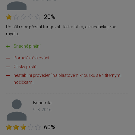
20%
Po půl roce přestal fungovat - ledka bliká, ale nedávkuje se
mýdlo.
Snadné plnění
Pomalé dávkování
Otisky prstů
nestabilní provedení na plastovém kroužku se 4 titěrnými
nožižkami.
Bohumila
9. 8. 2016
60%