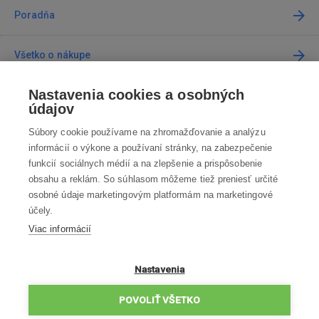
Poradňa
Všetko o nákupe
Nastavenia cookies a osobných
Predajne
údajov
Súbory cookie používame na zhromažďovanie a analýzu
Kontakt
informácií o výkone a používaní stránky, na zabezpečenie
funkcií sociálnych médií a na zlepšenie a prispôsobenie
Kontaktujte nás
obsahu a reklám. So súhlasom môžeme tiež preniesť určité
osobné údaje marketingovým platformám na marketingové
info@robotworld.sk
účely.
Viac informácií
02 / 205 103 00
Po-Pia 8:00—16:00
VŠETKY KONTAKTY
Nastavenia
OBCHODNÉ PODMIENKY
POVOLIŤ VŠETKO