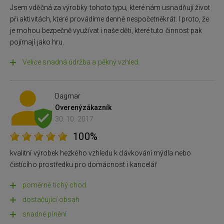
Jsem vděčná za výrobky tohoto typu, které nám usnadňují život
při aktivitách, které provádíme denně nespočetněkrát. I proto, že
je mohou bezpečně využívat i naše děti, které tuto činnost pak
pojímají jako hru.
Velice snadná údržba a pěkný vzhled.
Dagmar
Overený
zákazník
30. 10. 2017
100%
kvalitní výrobek hezkého vzhledu k dávkování mýdla nebo
čistícího prostředku pro domácnost i kancelář
poměrně tichý chod
dostačující obsah
snadné plnění