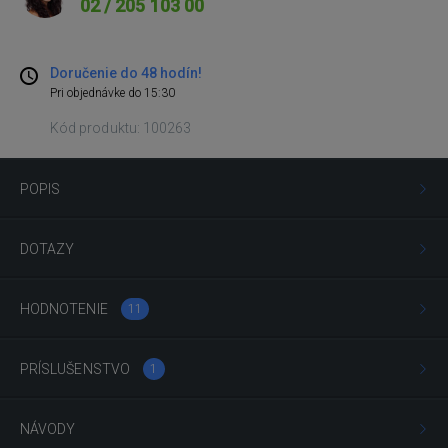
02 / 205 103 00
Doručenie do 48 hodín!
Pri objednávke do 15:30
Kód produktu: 100263
POPIS
DOTAZY
HODNOTENIE
11
PRÍSLUŠENSTVO
1
NÁVODY