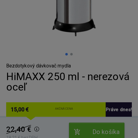
Bezdotykový dávkovač mydla
HiMAXX 250 ml - nerezová
oceľ
15,00 €
Práve dnes!
AKČNÁ CENA
22,40 €
Do košíka
18,21 € bez DPH