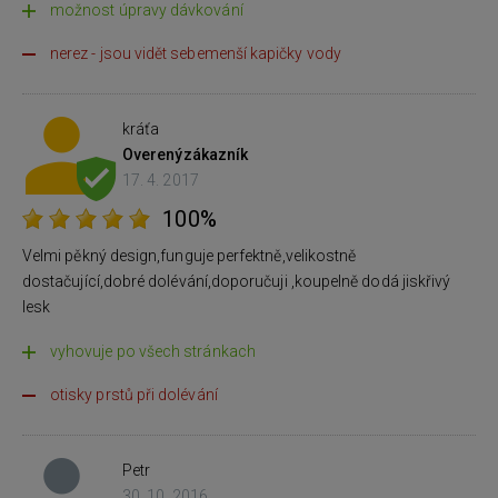
možnost úpravy dávkování
nerez - jsou vidět sebemenší kapičky vody
kráťa
Overený
zákazník
17. 4. 2017
100%
Velmi pěkný design,funguje perfektně,velikostně
dostačující,dobré dolévání,doporučuji ,koupelně dodá jiskřivý
lesk
vyhovuje po všech stránkach
otisky prstů při dolévání
Petr
30. 10. 2016