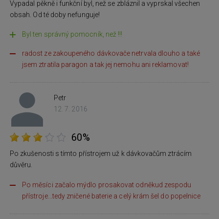
Vypadal pěkně i funkční byl, než se zbláznil a vyprskal všechen
obsah. Od té doby nefunguje!
Byl ten správný pomocník, než !!!
radost ze zakoupeného dávkovače netrvala dlouho a také
jsem ztratila paragon a tak jej nemohu ani reklamovat!
Petr
12. 7. 2016
60%
Po zkušenosti s tímto přístrojem už k dávkovačům ztrácím
důvěru.
Po měsíci začalo mýdlo prosakovat odněkud zespodu
přístroje...tedy zničené baterie a celý krám šel do popelnice