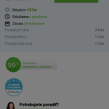
+5 ks
Skladom
Odošleme
v pondelok
Záruka
24 mesiacov
Predajňa Praha
3-5 ks
Predajňa Brno
1-2 ks
Predajňa Náchod
1-2 ks
99
Zákazníkov
%
ODPORÚČA OBCHOD
Potrebujete poradiť?