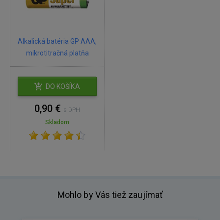
Alkalická batéria GP AAA,
mikrotitračná platňa
DO KOŠÍKA
0,90 €
s DPH
Skladom
Mohlo by Vás tiež zaujímať