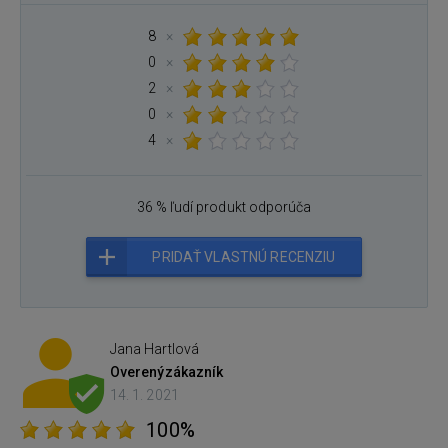
8
×
0
×
2
×
0
×
4
×
36 % ľudí produkt odporúča
PRIDAŤ VLASTNÚ RECENZIU
Jana Hartlová
Overený
zákazník
14. 1. 2021
100%