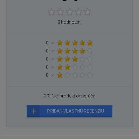
0 hodnotení
0
×
0
×
0
×
0
×
0
×
0 % ľudí produkt odporúča
PRIDAŤ VLASTNÚ RECENZIU