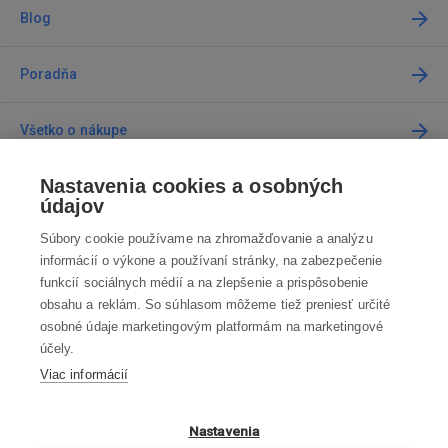
Blog
Poradňa
Všetko o nákupe
Nastavenia cookies a osobných
Predajne
údajov
Súbory cookie používame na zhromažďovanie a analýzu
Kontakt
informácií o výkone a používaní stránky, na zabezpečenie
funkcií sociálnych médií a na zlepšenie a prispôsobenie
Kontaktujte nás
obsahu a reklám. So súhlasom môžeme tiež preniesť určité
osobné údaje marketingovým platformám na marketingové
info@robotworld.sk
účely.
Viac informácií
02 / 205 103 00
Po-Pia 8:00—16:00
VŠETKY KONTAKTY
Nastavenia