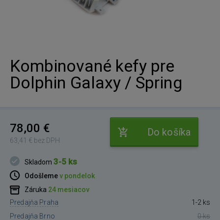
Kombinované kefy pre
Dolphin Galaxy / Spring
78,00 €
Do košíka
63,41 € bez DPH
3-5 ks
Skladom
Odošleme
v pondelok
Záruka
24 mesiacov
Predajňa Praha
1-2 ks
Predajňa Brno
0 ks