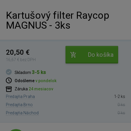
Kartušový filter Raycop
MAGNUS - 3ks
20,50 €
Do košíka
16,67 € bez DPH
3-5 ks
Skladom
Odošleme
v pondelok
Záruka
24 mesiacov
Predajňa Praha
1-2 ks
Predajňa Brno
0 ks
Predajňa Náchod
0 ks