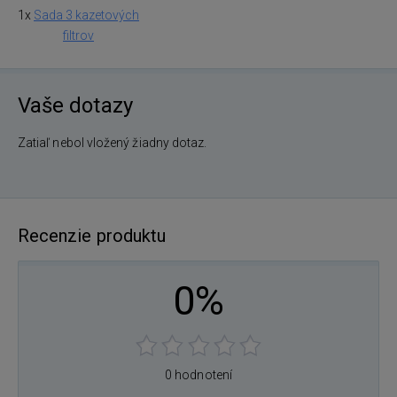
1x
Sada 3 kazetových
filtrov
Vaše dotazy
Zatiaľ nebol vložený žiadny dotaz.
Recenzie produktu
0%
0 hodnotení