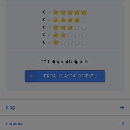
0
×
0
×
0
×
0
×
0
×
0 % ľudí produkt odporúča
PRIDAŤ VLASTNÚ RECENZIU
Blog
Poradňa