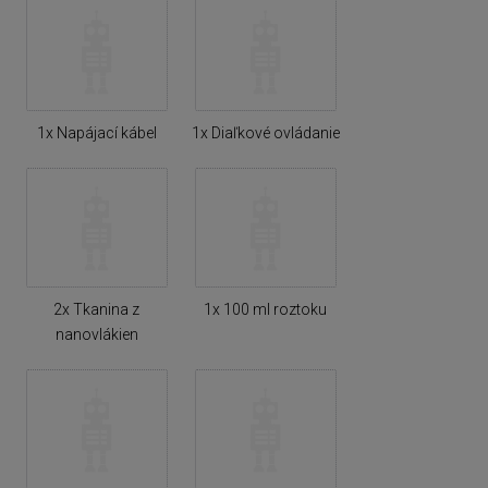
1x Napájací kábel
1x Diaľkové ovládanie
2x Tkanina z
1x 100 ml roztoku
nanovlákien