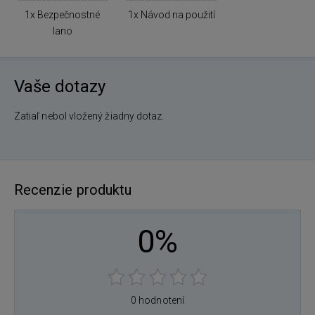
1x Bezpečnostné
1x Návod na použití
lano
Vaše dotazy
Zatiaľ nebol vložený žiadny dotaz.
Recenzie produktu
0%
0 hodnotení