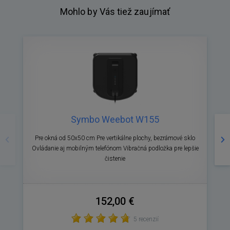
Mohlo by Vás tiež zaujímať
Symbo Weebot W155
Predošlé
Na
Pre okná od 50x50 cm Pre vertikálne plochy, bezrámové sklo
Ovládanie aj mobilným telefónom Vibračná podložka pre lepšie
čistenie
152,00 €
5 recenzií