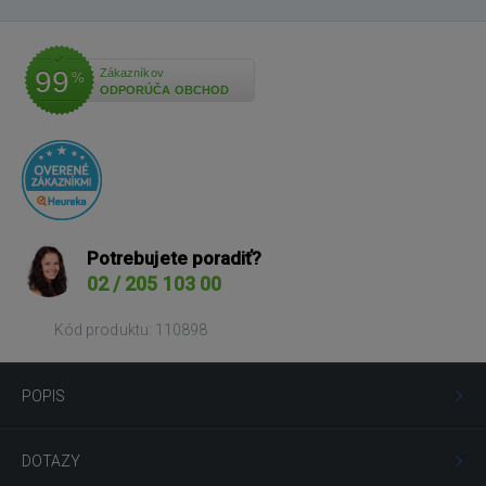
99
Zákazníkov
%
ODPORÚČA OBCHOD
Potrebujete poradiť?
02 / 205 103 00
Kód produktu: 110898
POPIS
DOTAZY