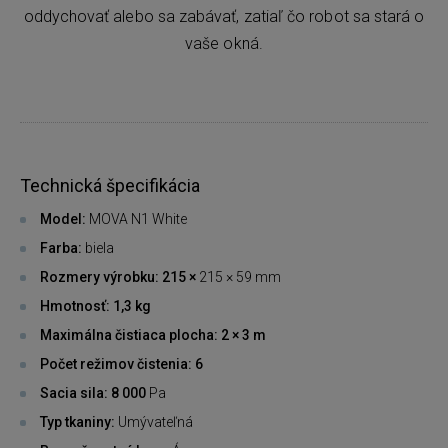
oddychovať alebo sa zabávať, zatiaľ čo robot sa stará o
vaše okná.
Technická špecifikácia
Model:
MOVA N1 White
Farba:
biela
Rozmery výrobku: 215 ×
215 × 59 mm
Hmotnosť: 1,3 kg
Maximálna čistiaca plocha: 2 × 3 m
Počet režimov čistenia: 6
Sacia sila: 8 000
Pa
Typ tkaniny:
Umývateľná