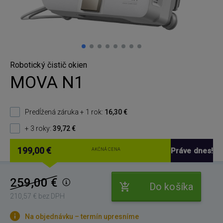
Robotický čistič okien
MOVA N1
Predĺžená záruka + 1 rok:
16,30 €
+ 3 roky:
39,72 €
199,00 €
Práve dnes!
AKČNÁ CENA
259,00 €
Do košíka
210,57 € bez DPH
Na objednávku – termín upresníme