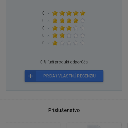
0
×
0
×
0
×
0
×
0
×
0 % ľudí produkt odporúča
PRIDAŤ VLASTNÚ RECENZIU
Príslušenstvo