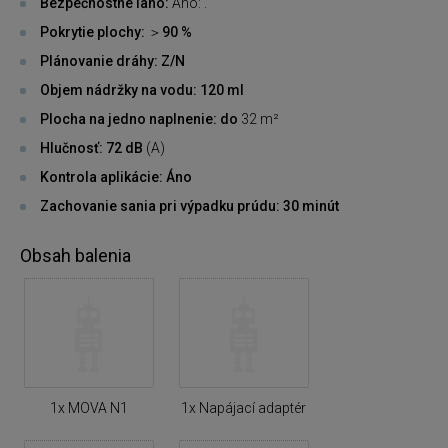
Bezpečnostné lano:
Áno: .
Pokrytie plochy: ＞90 %
Plánovanie dráhy: Z/N
Objem nádržky na vodu: 120 ml
Plocha na jedno naplnenie: do
32 m²
Hlučnosť: 72 dB
(A)
Kontrola aplikácie: Áno
Zachovanie sania pri výpadku prúdu: 30 minút
Obsah balenia
1x MOVA N1
1x Napájací adaptér