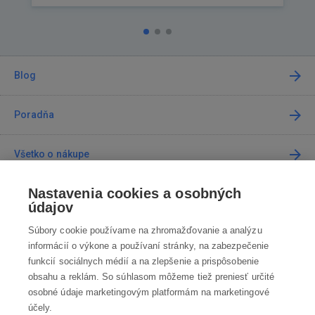
Blog
Poradňa
Všetko o nákupe
Nastavenia cookies a osobných
Predajne
údajov
Súbory cookie používame na zhromažďovanie a analýzu
Kontakt
informácií o výkone a používaní stránky, na zabezpečenie
funkcií sociálnych médií a na zlepšenie a prispôsobenie
Kontaktujte nás
obsahu a reklám. So súhlasom môžeme tiež preniesť určité
osobné údaje marketingovým platformám na marketingové
info@robotworld.sk
účely.