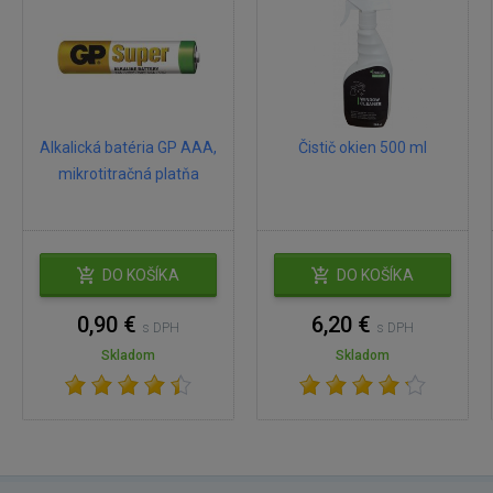
Alkalická batéria GP AAA,
Čistič okien 500 ml
mikrotitračná platňa
DO KOŠÍKA
DO KOŠÍKA
0,90 €
6,20 €
s DPH
s DPH
Skladom
Skladom