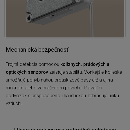
Mechanická bezpečnosť
Trojitá detekcia pomocou
kolíznych, prúdových a
optických senzorov
zaisťuje stabilitu. Vonkajšie kolieska
umožňujú pohyb nahor, protisklzové pásy držia aj na
mokrom alebo zaprášenom povrchu. Plávajúci
podvozok s prispôsobenou handričkou zabraňuje úniku
vzduchu.
Hlasové pokyny pre pohodlné ovládanie