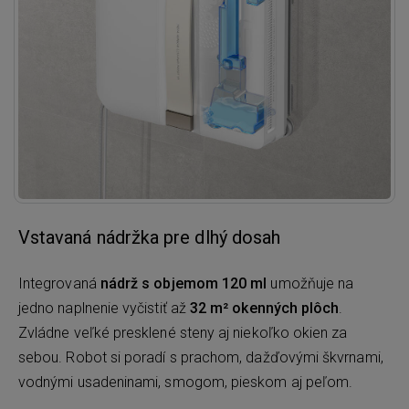
Vstavaná nádržka pre dlhý dosah
Integrovaná
nádrž s objemom 120 ml
umožňuje na
jedno naplnenie vyčistiť až
32 m² okenných plôch
.
Zvládne veľké presklené steny aj niekoľko okien za
sebou. Robot si poradí s prachom, dažďovými škvrnami,
vodnými usadeninami, smogom, pieskom aj peľom.