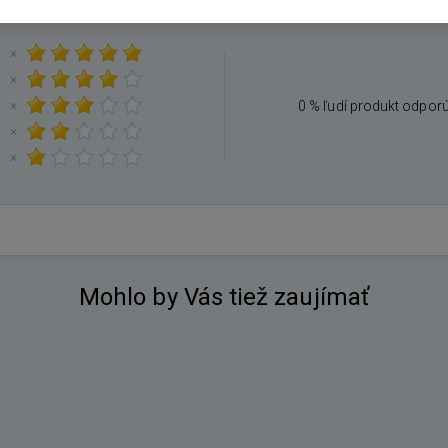
×
×
×
0 % ľudí produkt odpor
×
×
Mohlo by Vás tiež zaujímať