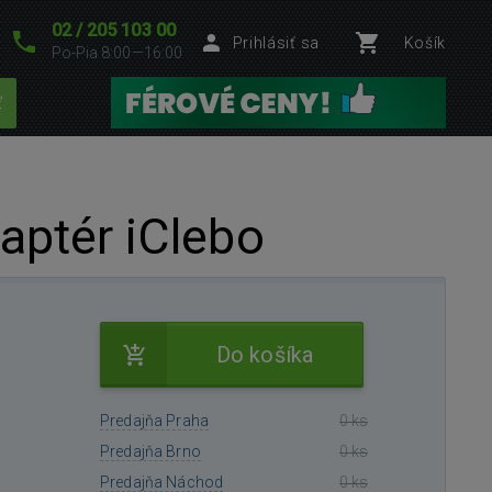
02 / 205 103 00
Prihlásiť sa
Košík
Po-Pia 8:00—16:00
ť
aptér iClebo
Do košíka
Predajňa Praha
0 ks
Predajňa Brno
0 ks
Predajňa Náchod
0 ks