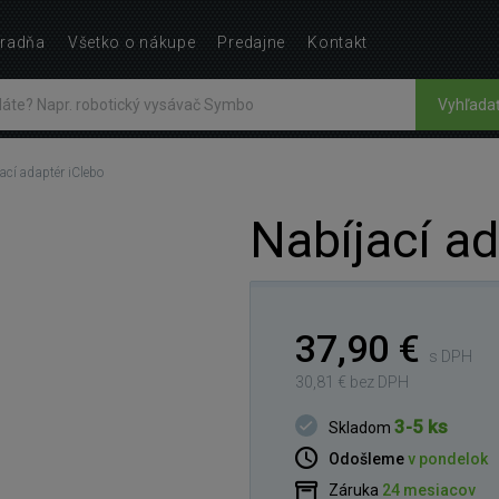
radňa
Všetko o nákupe
Predajne
Kontakt
Vyhľada
ací adaptér iClebo
Nabíjací ad
37,90 €
s DPH
30,81 € bez DPH
3-5 ks
Skladom
Odošleme
v pondelok
Záruka
24 mesiacov