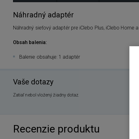
Náhradný adaptér
Náhradný sieťový adaptér pre iClebo Plus, iClebo Home a
Obsah balenia:
Balenie obsahuje: 1 adaptér
Vaše dotazy
Zatiaľ nebol vložený žiadny dotaz.
Recenzie produktu