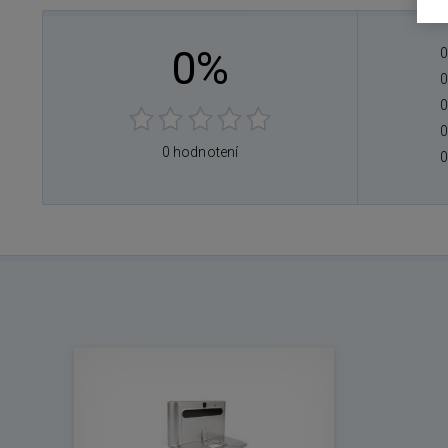
0%
0
0
0
0
0 hodnotení
0