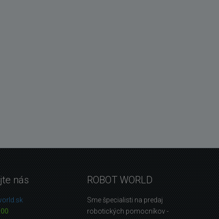
jte nás
ROBOT WORLD
orld.sk
Sme špecialisti na predaj
 00
robotických pomocníkov -