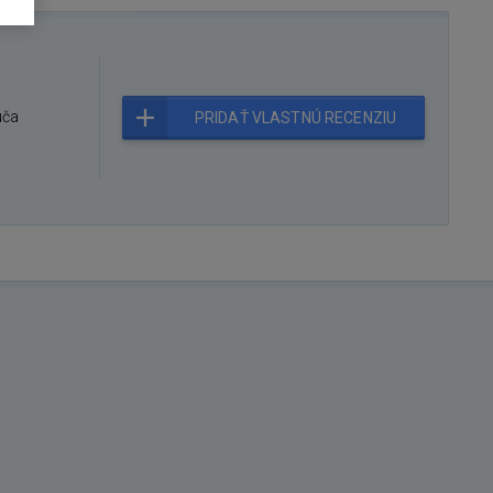
úča
PRIDAŤ VLASTNÚ RECENZIU