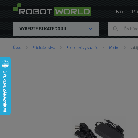
Blog
Po
VYBERTE SI KATEGORII
Nachádzate
Úvod
Príslušenstvo
Robotické vysávače
iClebo
Nabíj
sa
tu: