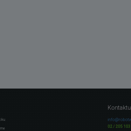
Kontaktu
info@robotw
tiku
02 / 205 103
eme