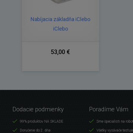
Nabíjacia základňa iClebo
iClebo
53,00 €
Dodacie podmienky
Poradíme Vám
99% produktov NA SKLADE
Sme špecialisti na robo
Doručenie do 2. dňa
Všetky vysávače testuj