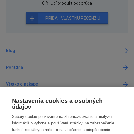
0 % ľudí produkt odporúča
PRIDAŤ VLASTNÚ RECENZIU
Blog
Poradňa
Všetko o nákupe
Nastavenia cookies a osobných
Predajne
údajov
Súbory cookie používame na zhromažďovanie a analýzu
Kontakt
informácií o výkone a používaní stránky, na zabezpečenie
funkcií sociálnych médií a na zlepšenie a prispôsobenie