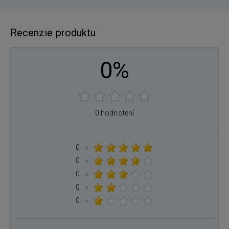
Recenzie produktu
0%
0 hodnotení
0
×
0
×
0
×
0
×
0
×