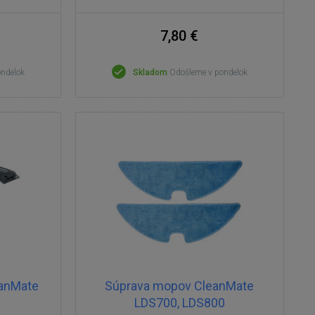
7,80 €
ondelok
Skladom
Odošleme v pondelok
eanMate
Súprava mopov CleanMate
LDS700, LDS800