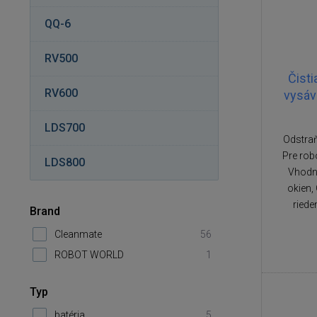
QQ-6
RV500
Čisti
RV600
vysáva
LDS700
Odstraň
Pre robo
LDS800
Vhodný
okien,
riede
Brand
Cleanmate
56
ROBOT WORLD
1
Typ
batéria
5