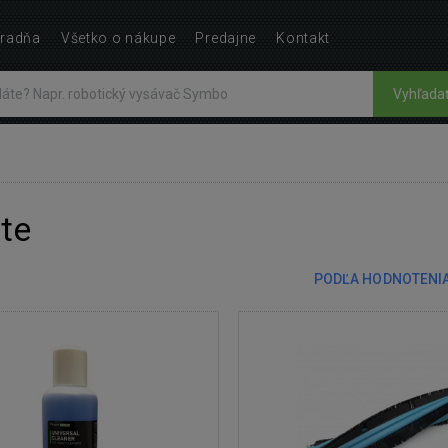
radňa
Všetko o nákupe
Predajne
Kontakt
Vyhľada
te
PODĽA HODNOTENI