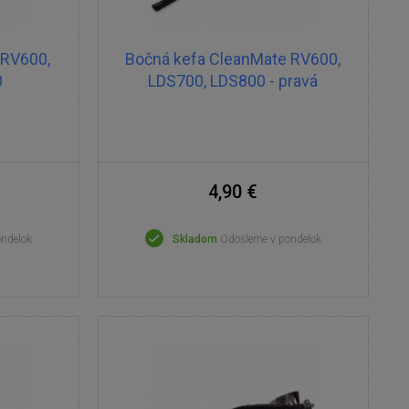
 RV600,
Bočná kefa CleanMate RV600,
0
LDS700, LDS800 - pravá
4,90 €
ondelok
Skladom
Odošleme v pondelok