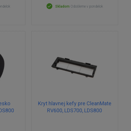
ondelok
Skladom
Odošleme v pondelok
iesko
Kryt hlavnej kefy pre CleanMate
LDS800
RV600, LDS700, LDS800