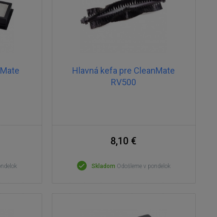
nMate
Hlavná kefa pre CleanMate
RV500
8,10 €
ondelok
Skladom
Odošleme v pondelok