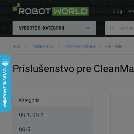
Blog
Po
VYBERTE SI KATEGORII
Nachádzate
Úvod
Príslušenstvo
Robotické vysávače
CleanMate
sa
tu:
Príslušenstvo pre CleanMa
Kategórie
QQ-1, QQ-2
QQ-5