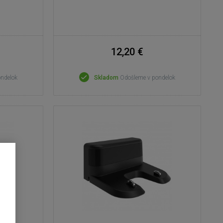
12,20 €
ondelok
Skladom
Odošleme v pondelok