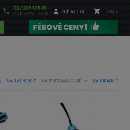
02 / 205 103 00
Prihlásiť sa
Košík
Po-Pia 8:00—16:00
ť
A
NAJLACNEJŠIE
NAJPREDÁVANEJŠIE
NAJDRAHŠIE