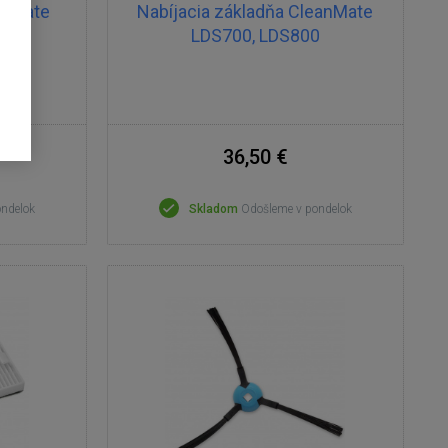
anMate
Nabíjacia základňa CleanMate
LDS700, LDS800
36,50 €
ondelok
Skladom
Odošleme v pondelok