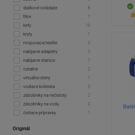
diaľkové ovládače
8
filtre
7
kefy
10
kryty
1
mopovacie textílie
3
nabíjacie adaptéry
3
nabíjacie stanice
7
ostatné
2
virtuálne steny
1
vodiace kolieska
3
zásobníky na nečistoty
2
zásobníky na vodu
3
Baté
čistiace prípravky
1
Originál