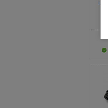
Li-io