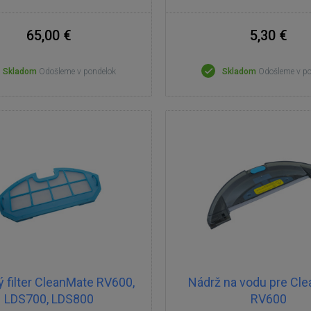
65,00 €
5,30 €
Skladom
Odošleme v pondelok
Skladom
Odošleme v p
ý filter CleanMate RV600,
Nádrž na vodu pre Cl
LDS700, LDS800
RV600