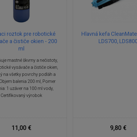
aci roztok pre robotické
Hlavná kefa CleanMate
če a čističe okien - 200
LDS700, LDS80
ml
uje mastné škvrny a nečistoty,
tické vysávače a čističe okien,
 na všetky povrchy podláh a
 Objem balenia 200 ml, Pomer
nia: 1 uzáver na 100 ml vody,
Certifikovaný výrobok
11,00 €
9,80 €