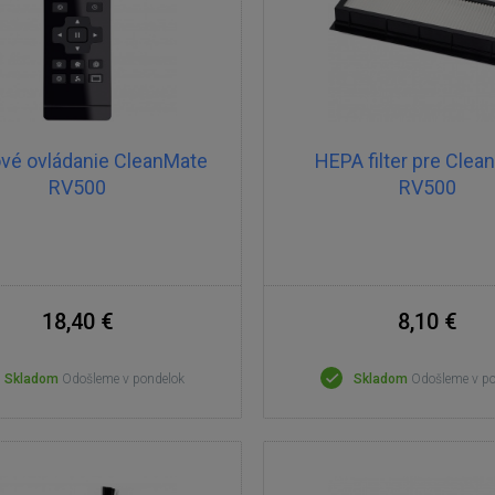
ové ovládanie CleanMate
HEPA filter pre Clea
RV500
RV500
18,40 €
8,10 €
Skladom
Odošleme v pondelok
Skladom
Odošleme v p