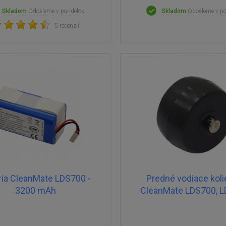
Skladom
Odošleme v pondelok
Skladom
Odošleme v p
5 recenzií
ria CleanMate LDS700 -
Predné vodiace kol
3200 mAh
CleanMate LDS700, 