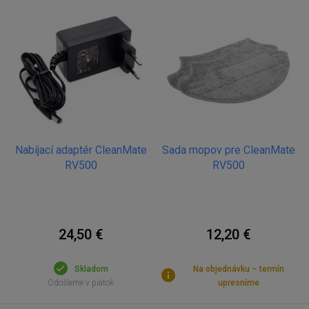
Sada mopov pre CleanMate
Nabíjací adaptér CleanMate
RV500
RV500
24,50 €
12,20 €
Skladom
Na objednávku – termín
Odošleme v piatok
upresníme