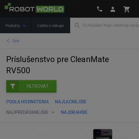
Produkty
Všetko o nákupe
Späť
Príslušenstvo pre CleanMate
RV500
FILTROVAŤ
PODĽA HODNOTENIA
NAJLACNEJŠIE
NAJPREDÁVANEJŠIE
NAJDRAHŠIE