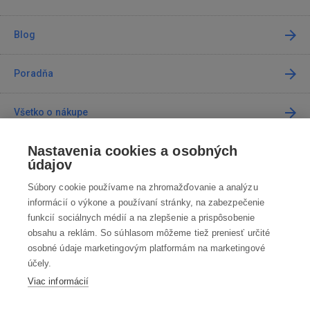
Blog
Poradňa
Všetko o nákupe
Nastavenia cookies a osobných
Predajne
údajov
Súbory cookie používame na zhromažďovanie a analýzu
Kontakt
informácií o výkone a používaní stránky, na zabezpečenie
funkcií sociálnych médií a na zlepšenie a prispôsobenie
Kontaktujte nás
obsahu a reklám. So súhlasom môžeme tiež preniesť určité
osobné údaje marketingovým platformám na marketingové
info@robotworld.sk
účely.
Viac informácií
02 / 205 103 00
Po-Pia 8:00—16:00