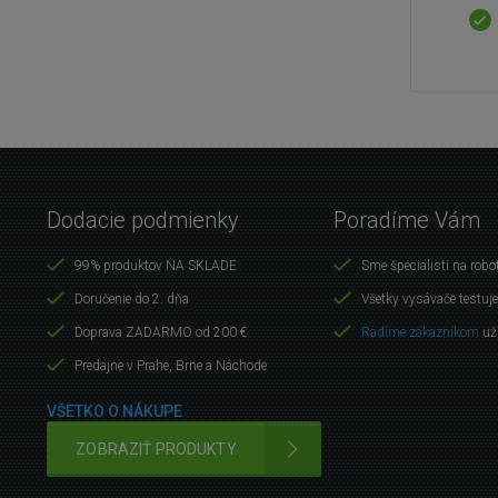
Dodacie podmienky
Poradíme Vám
99% produktov NA SKLADE
Sme špecialisti na robo
Doručenie do 2. dňa
Všetky vysávače testuj
Doprava ZADARMO od 200 €
Radíme zákazníkom
už
Predajne v Prahe, Brne a Náchode
VŠETKO O NÁKUPE
ZOBRAZIŤ PRODUKTY