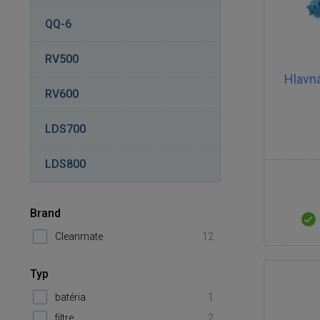
QQ-6
RV500
Hlavn
RV600
LDS700
LDS800
Brand
Cleanmate
12
Typ
batéria
1
filtre
2