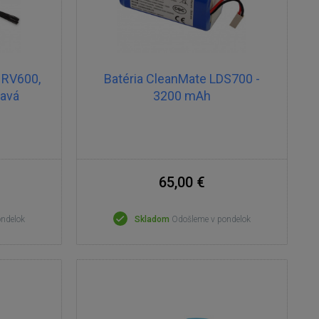
 RV600,
Batéria CleanMate LDS700 -
ľavá
3200 mAh
65,00 €
ondelok
Skladom
Odošleme v pondelok