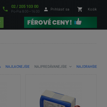
02 / 205 103 00
Prihlásiť sa
Košík
Po-Pia 8:00—16:00
ť
A
NAJLACNEJŠIE
NAJPREDÁVANEJŠIE
NAJDRAHŠIE