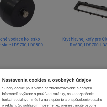
dné vodiace koliesko
Kryt hlavnej kefy pre C
nMate LDS700, LDS800
RV600, LDS700, LD
5,30 €
7,80 €
Nastavenia cookies a osobných údajov
Skladom
Odošleme v pondelok
Skladom
Odošleme v p
Súbory cookie používame na zhromažďovanie a analýzu
informácií o výkone a používaní stránky, na zabezpečenie
funkcií sociálnych médií a na zlepšenie a prispôsobenie obsahu
a reklám. So súhlasom môžeme tiež preniesť určité osobné