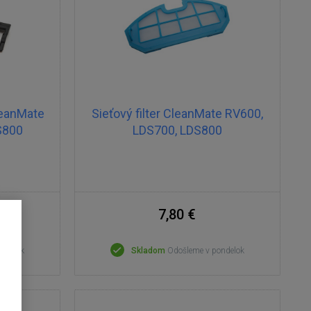
leanMate
Sieťový filter CleanMate RV600,
S800
LDS700, LDS800
7,80 €
ondelok
Skladom
Odošleme v pondelok