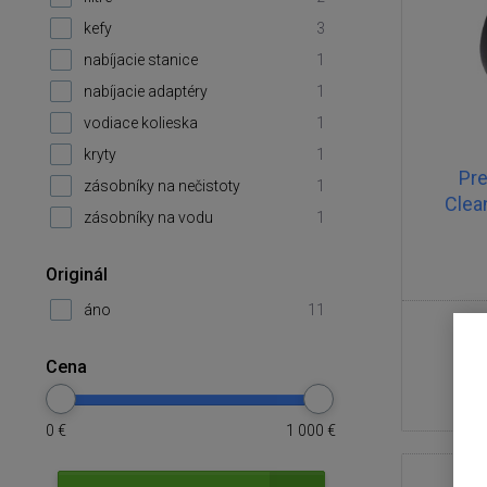
kefy
3
nabíjacie stanice
1
nabíjacie adaptéry
1
vodiace kolieska
1
kryty
1
Pre
zásobníky na nečistoty
1
Clea
zásobníky na vodu
1
Originál
áno
11
Cena
0
€
1 000
€