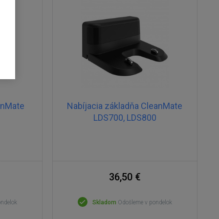
anMate
Nabíjacia základňa CleanMate
LDS700, LDS800
36,50 €
ondelok
Skladom
Odošleme v pondelok