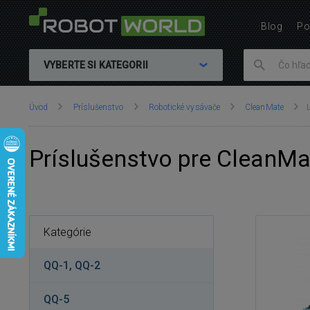
Blog
Po
VYBERTE SI KATEGORII
Nachádzate
Úvod
Príslušenstvo
Robotické vysávače
CleanMate
sa
tu:
Príslušenstvo pre CleanM
Kategórie
QQ-1, QQ-2
QQ-5