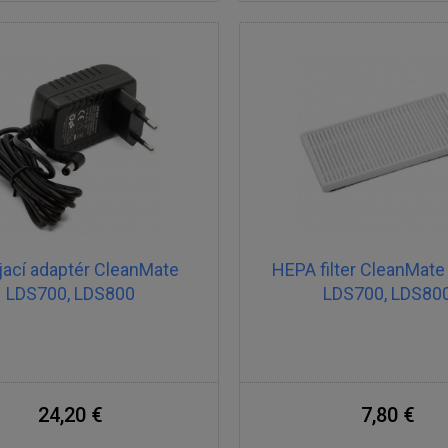
jací adaptér CleanMate
HEPA filter CleanMate
LDS700, LDS800
LDS700, LDS80
24,20 €
7,80 €