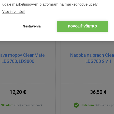
údaje marketingovým platformám na marketingové účely.
Viac informácií
Nastavenia
POVOLIŤ VŠETKO
rava mopov CleanMate
Nádoba na prach Cle
LDS700, LDS800
LDS700 2 v 1
12,20 €
36,50 €
Skladom
Odošleme v pondelok
Skladom
Odošleme v p