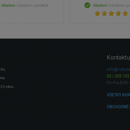
Skladom
Odošleme v pondelok
Skladom
Odošleme v p
Kontaktu
info@robotw
tiku
02 / 205 103
eme
Po-Pia 8:00
 25 rokov
VŠETKY KO
OBCHODNÉ 