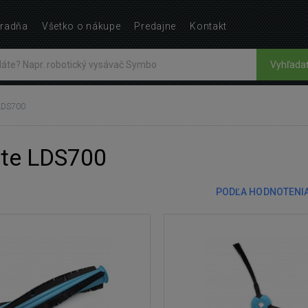
radňa
Všetko o nákupe
Predajne
Kontakt
Vyhľada
LDS700
ate LDS700
PODĽA HODNOTENI