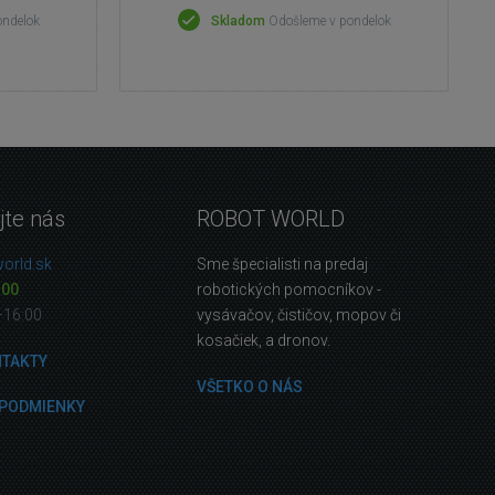
ondelok
Skladom
Odošleme v pondelok
jte nás
ROBOT WORLD
orld.sk
Sme špecialisti na predaj
 00
robotických pomocníkov -
—16:00
vysávačov, čističov, mopov či
kosačiek, a dronov.
NTAKTY
VŠETKO O NÁS
PODMIENKY