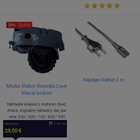
26%
ZĽAVA
Napájací kábel 2 m
Modul iRobot Roomba Ľavé
hnacie koleso
Náhradné koliesko s motorom (ľavé)
iRobot, originálny náhradný diel, pre
série: 500 / 600 / 700 / 800 / 900
Akčná cena
9 : 05 : 02
29,00 €