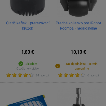
Čistič kefiek - prerezávací
Predné koliesko pre iRobot
krúžok
Roomba - neoriginálne
1,80 €
10,10 €
Skladom
Na objednávku – termín
Odošleme v piatok
upresníme
34 recenzií
6 recenzií