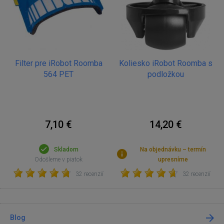
Filter pre iRobot Roomba
Koliesko iRobot Roomba s
564 PET
podložkou
7,10 €
14,20 €
Skladom
Na objednávku – termín
Odošleme v piatok
upresníme
32 recenzií
32 recenzií
Blog