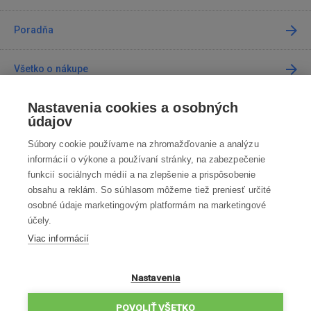
Poradňa
Všetko o nákupe
Nastavenia cookies a osobných
Predajne
údajov
Súbory cookie používame na zhromažďovanie a analýzu
Kontakt
informácií o výkone a používaní stránky, na zabezpečenie
funkcií sociálnych médií a na zlepšenie a prispôsobenie
Kontaktujte nás
obsahu a reklám. So súhlasom môžeme tiež preniesť určité
osobné údaje marketingovým platformám na marketingové
info@robotworld.sk
účely.
Viac informácií
02 / 205 103 00
Po-Pia 8:00—16:00
VŠETKY KONTAKTY
Nastavenia
OBCHODNÉ PODMIENKY
POVOLIŤ VŠETKO