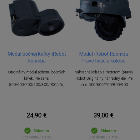
Modul bočnej kefky iRobot
Modul iRobot Roomba
Roomba
Pravé hnacie koleso
Originálny modul pohonu bočných
Náhradné koleso s motorom (pravé)
kefiek, Pre série:
iRobot Originálny náhradný diel Pre
500/600/700/700/800/900/e/i/j
série: 500/600/700/800/900
24,90 €
39,00 €
Skladom
Skladom
Odošleme v piatok
Odošleme v piatok