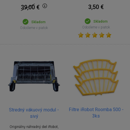
3,50 €
39,00
€
Skladom
Skladom
Odošleme v piatok
Odošleme v piatok
Filtre iRobot Roomba 500 -
Stredný vákuový modul -
3ks
sivý
Originálny náhradný diel iRobot,