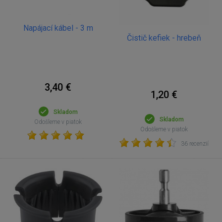
Napájací kábel - 3 m
Čistič kefiek - hrebeň
3,40 €
1,20 €
Skladom
Skladom
Odošleme v piatok
Odošleme v piatok
36 recenzií