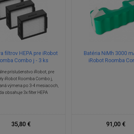
a filtrov HEPA pre iRobot
Batéria NiMh 3000 m
omba Combo j - 3 ks
iRobot Roomba C
álne príslušenstvo iRobot, pre
ly iRobot Roomba Combo j,
aná výmena po 3-4 mesiacoch,
a obsahuje 3x filter HEPA
35,80 €
91,00 €