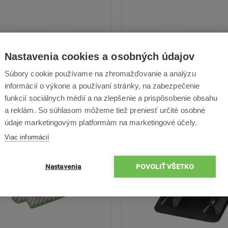
35,80 €
19,50 €
Nastavenia cookies a osobných údajov
Súbory cookie používame na zhromažďovanie a analýzu
Skladom
Odošleme v pondelok
Skladom
Odošleme v p
informácií o výkone a používaní stránky, na zabezpečenie
1 re
funkcií sociálnych médií a na zlepšenie a prispôsobenie obsahu
a reklám. So súhlasom môžeme tiež preniesť určité osobné
údaje marketingovým platformám na marketingové účely.
Viac informácií
Nastavenia
POVOLIŤ VŠETKO