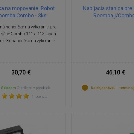
ka na mopovanie iRobot
Nabíjacia stanica pre
oomba Combo - 3ks
Roomba j/Combo
á handrička na vytieranie, pre
 série Combo 111 a 113, sada
je 3x handričku na vytieranie
30,70 €
46,10 €
Skladom
Odošleme v pondelok
Na objednávku – termín 
1 recenzia