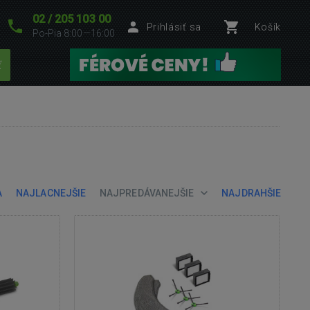
02 / 205 103 00
Prihlásiť sa
Košík
Po-Pia 8:00—16:00
ť
A
NAJLACNEJŠIE
NAJPREDÁVANEJŠIE
NAJDRAHŠIE