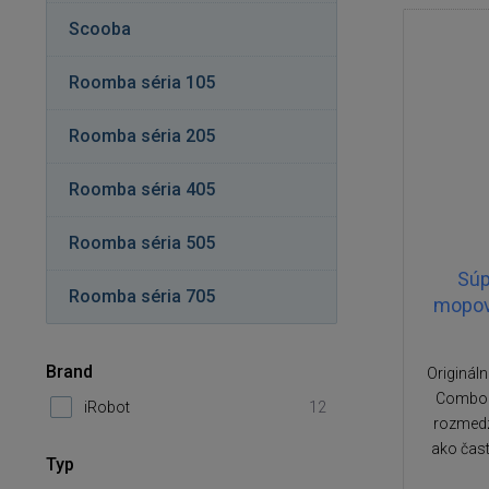
Scooba
Roomba séria 105
Roomba séria 205
Roomba séria 405
Roomba séria 505
Súp
Roomba séria 705
mopov
Brand
Originál
Combo s
iRobot
12
rozmedz
ako čas
Typ