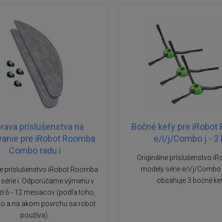
rava príslušenstva na
Bočné kefy pre iRobot
anie pre iRobot Roomba
e/i/j/Combo j - 3
Combo radu i
Originálne príslušenstvo iR
modely série e/i/j/Combo 
ne príslušenstvo iRobot Roomba
obsahuje 3 bočné ke
érie i. Odporúčame výmenu v
í 6 - 12 mesiacov (podľa toho,
to a na akom povrchu sa robot
používa).