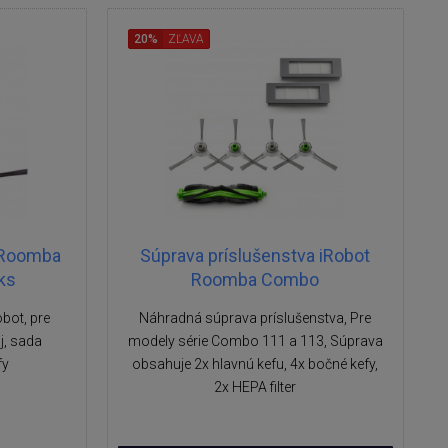
20%
ZĽAVA
 Roomba
Súprava príslušenstva iRobot
 ks
Roomba Combo
obot, pre
Náhradná súprava príslušenstva, Pre
j, sada
modely série Combo 111 a 113, Súprava
fy
obsahuje 2x hlavnú kefu, 4x bočné kefy,
2x HEPA filter