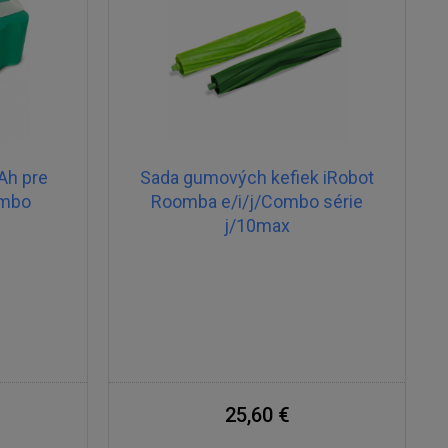
Ah pre
Sada gumových kefiek iRobot
ombo
Roomba e/i/j/Combo série
j/10max
25,60 €