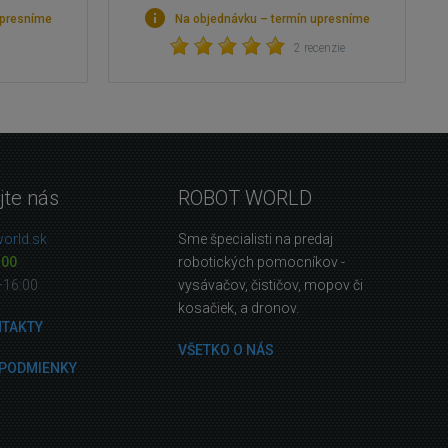
upresníme
Na objednávku – termín upresníme
2 recenzie
jte nás
ROBOT WORLD
orld.sk
Sme špecialisti na predaj
 00
robotických pomocníkov -
—16:00
vysávačov, čističov, mopov či
kosačiek, a dronov.
NTAKTY
VŠETKO O NÁS
PODMIENKY