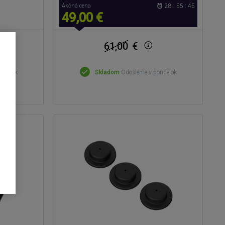
Akčná cena
28 : 55 : 44
49,00 €
61,00
€
ondelok
Skladom
Odošleme v pondelok
cenzia