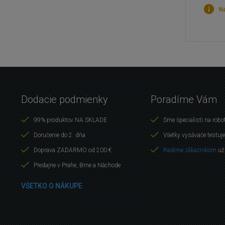
Na
Dodacie podmienky
Poradíme Vám
99% produktov NA SKLADE
Sme špecialisti na robo
Doručenie do 2. dňa
Všetky vysávače testuj
Doprava ZADARMO od 200 €
Radíme zákazníkom
už
Predajne v Prahe, Brne a Náchode
VŠETKO O NÁKUPE