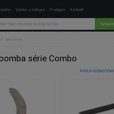
radňa
Všetko o nákupe
Predajne
Kontakt
Vyhľada
séria Combo
 Roomba série Combo
PODĽA HODNOTENI