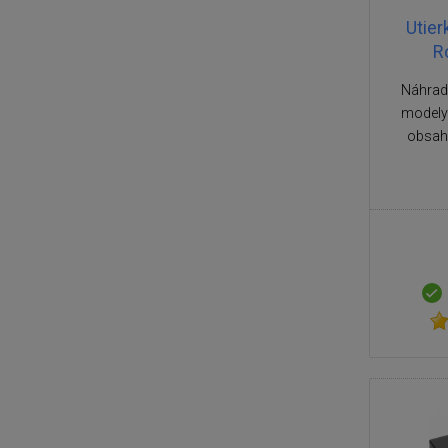
Utier
R
Náhradn
modely
obsahu