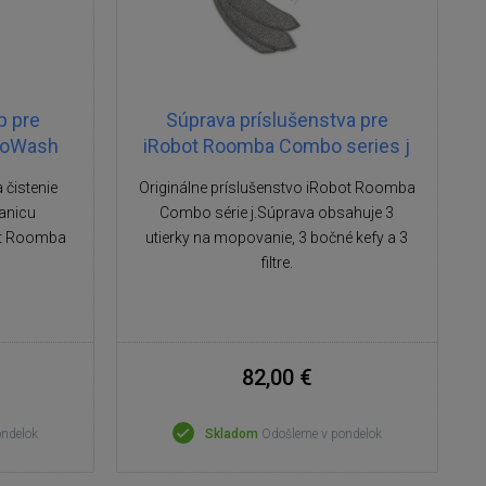
p pre
Súprava príslušenstva pre
utoWash
iRobot Roomba Combo series j
 čistenie
Originálne príslušenstvo iRobot Roomba
anicu
Combo série j.Súprava obsahuje 3
ot Roomba
utierky na mopovanie, 3 bočné kefy a 3
filtre.
82,00 €
ondelok
Skladom
Odošleme v pondelok