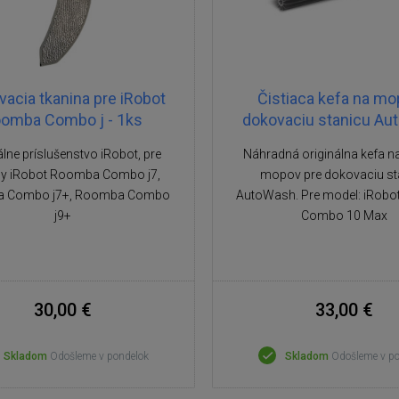
acia tkanina pre iRobot
Čistiaca kefa na mo
omba Combo j - 1ks
dokovaciu stanicu A
álne príslušenstvo iRobot, pre
Náhradná originálna kefa na
y iRobot Roomba Combo j7,
mopov pre dokovaciu st
 Combo j7+, Roomba Combo
AutoWash. Pre model: iRob
j9+
Combo 10 Max
30,00 €
33,00 €
Skladom
Odošleme v pondelok
Skladom
Odošleme v p