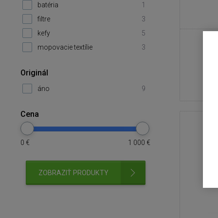
batéria
1
filtre
3
kefy
5
mopovacie textílie
3
Originál
áno
9
Cena
0
€
1 000
€
ZOBRAZIŤ PRODUKTY