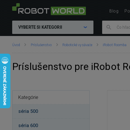
Blog
Po
VYBERTE SI KATEGORII
Nachádzate
Úvod
Príslušenstvo
Robotické vysávače
iRobot Roomba
sa
tu:
Príslušenstvo pre iRobot
Kategórie
séria 500
séria 600