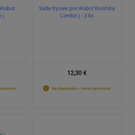
 iRobot
Sada trysiek pre iRobot Roomba
 j
Combo j - 3 ks
12,30 €
upresníme
Na objednávku – termín upresníme