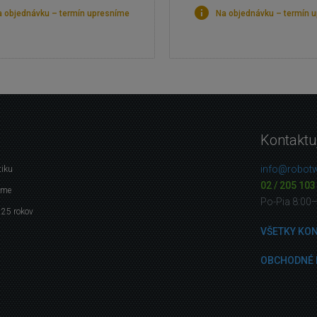
 objednávku – termín upresníme
Na objednávku – termín 
Kontaktu
info@robotw
tiku
02 / 205 103
eme
Po-Pia 8:00
 25 rokov
VŠETKY KO
OBCHODNÉ 