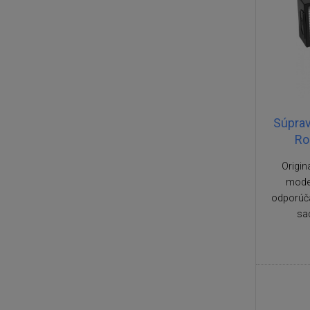
Súprav
Ro
Origin
mode
odporúč
sad