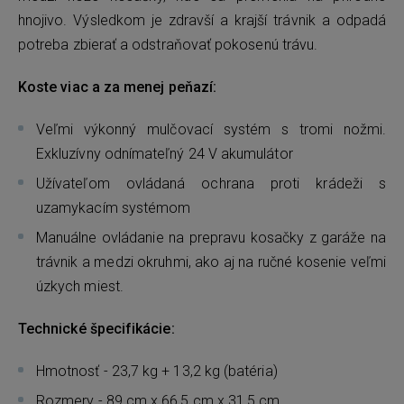
hnojivo. Výsledkom je zdravší a krajší trávnik a odpadá
potreba zbierať a odstraňovať pokosenú trávu.
Koste viac a za menej peňazí:
Veľmi výkonný mulčovací systém s tromi nožmi.
Exkluzívny odnímateľný 24 V akumulátor
Užívateľom ovládaná ochrana proti krádeži s
uzamykacím systémom
Manuálne ovládanie na prepravu kosačky z garáže na
trávnik a medzi okruhmi, ako aj na ručné kosenie veľmi
úzkych miest.
Technické špecifikácie:
Hmotnosť - 23,7 kg + 13,2 kg (batéria)
Rozmery - 89 cm x 66,5 cm x 31,5 cm