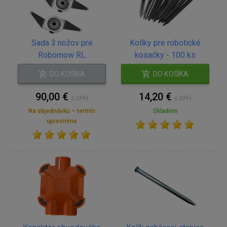
Sada 3 nožov pre
Kolíky pre robotické
Robomow RL
kosačky - 100 ks
DO KOŠÍKA
DO KOŠÍKA
90,00 €
14,20 €
s DPH
s DPH
Na objednávku – termín
Skladom
upresníme