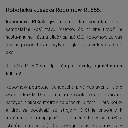
Robotická kosačka Robomow RL555:
Robomow RL555 je
automatická kosačka, ktorá
samostatne kosí trávu. Všetko, čo musíte urobiť, je
nastaviť ju na trávu a stlačiť spínač GO. Robomow za vás
presne pokosí trávu a vytvorí najkrajší trávnik vo vašom
okolí.
Kosačka RL550 sa odporúča pre trávniky
s plochou do
600 m2.
Robomow potrebuje jednoduché prvé nastavenie, ktoré
zvládne každý. Drôt sa natiahne okolo okraja trávnika a
každých niekoľko metrov sa pripevní k zemi. Tieto kolíky
a drôt sa dodávajú so strojom. Drôt je pripojený k
malému zdroju napájanému z batérie, ktorý sa nazýva
istič (tiež sa dodáva). Drôt zvyčajne vrastie do trávnika v