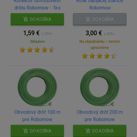
Konektor obvodového
Kolík nabíjacej stanice
drôtu Robomow - 1ks
Robomow
DO KOŠÍKA
DO KOŠÍKA
1,59 €
3,00 €
s DPH
s DPH
Skladom
Na objednávku – termín
upresníme
Obvodový drôt 100 m
Obvodový drôt 200 m
pre Robomow
pre Robomow
DO KOŠÍKA
DO KOŠÍKA