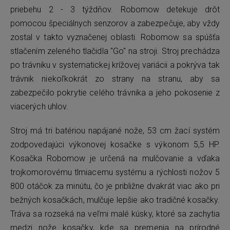
priebehu 2 - 3 týždňov. Robomow detekuje drôt
pomocou špeciálnych senzorov a zabezpečuje, aby vždy
zostal v takto vyznačenej oblasti. Robomow sa spúšťa
stlačením zeleného tlačidla "Go" na stroji. Stroj prechádza
po trávniku v systematickej krížovej variácii a pokrýva tak
trávnik niekoľkokrát zo strany na stranu, aby sa
zabezpečilo pokrytie celého trávnika a jeho pokosenie z
viacerých uhlov.
Stroj má tri batériou napájané nože, 53 cm žací systém
zodpovedajúci výkonovej kosačke s výkonom 5,5 HP.
Kosačka Robomow je určená na mulčovanie a vďaka
trojkomorovému tlmiacemu systému a rýchlosti nožov 5
800 otáčok za minútu, čo je približne dvakrát viac ako pri
bežných kosačkách, mulčuje lepšie ako tradičné kosačky.
Tráva sa rozseká na veľmi malé kúsky, ktoré sa zachytia
medzi nože kosačky, kde sa premenia na prírodné