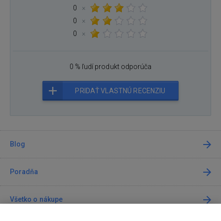
0
×
0
×
0
×
0 % ľudí produkt odporúča
PRIDAŤ VLASTNÚ RECENZIU
Blog
Poradňa
Všetko o nákupe