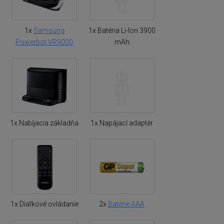
1x
Samsung
1x Batéria Li-Ion 3900
Powerbot VR9000
mAh
1x Nabíjacia základňa
1x Napájací adaptér
1x Diaľkové ovládanie
2x
Batérie AAA