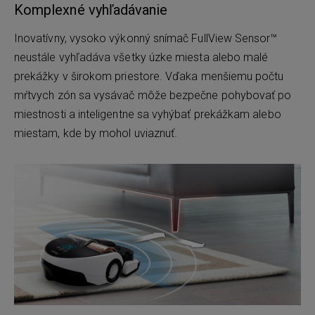
Komplexné vyhľadávanie
Inovatívny, vysoko výkonný snímač FullView Sensor™
neustále vyhľadáva všetky úzke miesta alebo malé
prekážky v širokom priestore. Vďaka menšiemu počtu
mŕtvych zón sa vysávač môže bezpečne pohybovať po
miestnosti a inteligentne sa vyhýbať prekážkam alebo
miestam, kde by mohol uviaznuť.