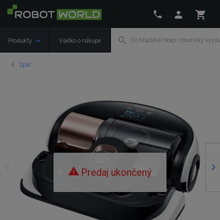
Produkty
Všetko o nákupe
Späť
Predošlý
Na
Predaj ukončený