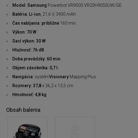
Model: Samsung
Powerbot VR9000 VR20H9050UW/GE
Batéria: Li-ion
, 21,6 V, 3900 mAh
Čas nabíjania: približne
160 min.
Výkon: 70 W
Sací výkon: 30 W
Hlučnosť: 76 dB
Doba prevádzky: 60 min
.
Objem zásobníka: 0,7 l.
Navigácia:
systém
Visionary
Mapping Plus
Rozmery: 37,8
x 36,2 x 13,5 cm
Hmotnosť: 4,8 kg
Obsah balenia