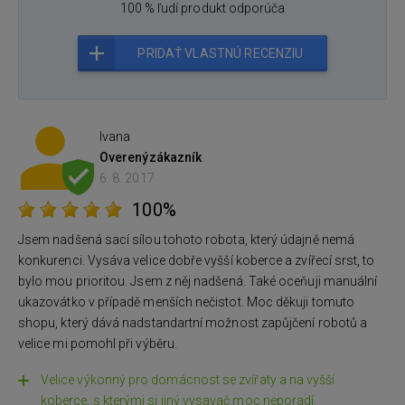
100 % ľudí produkt odporúča
PRIDAŤ VLASTNÚ RECENZIU
Ivana
Overený
zákazník
6. 8. 2017
100%
Jsem nadšená sací sílou tohoto robota, který údajně nemá
konkurenci. Vysáva velice dobře vyšší koberce a zvířecí srst, to
bylo mou prioritou. Jsem z něj nadšená. Také oceňuji manuální
ukazovátko v případě menších nečistot. Moc děkuji tomuto
shopu, který dává nadstandartní možnost zapůjčení robotů a
velice mi pomohl při výběru.
Velice výkonný pro domácnost se zvířaty a na vyšší
koberce, s kterými si jiný vysavač moc neporadí.