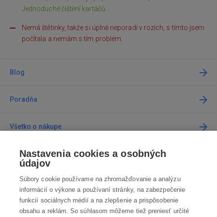
Jednoduché čištění kartáčů.
Nemá štětinky, takže si úplně neporadí v rozích, s tímto jsem
počítala a nemám s tím problém.
Blog
Poradňa
Všetko o nákupe
Nastavenia cookies a osobných
Predajne
údajov
Súbory cookie používame na zhromažďovanie a analýzu
Kontakt
informácií o výkone a používaní stránky, na zabezpečenie
funkcií sociálnych médií a na zlepšenie a prispôsobenie
Kontaktujte nás
obsahu a reklám. So súhlasom môžeme tiež preniesť určité