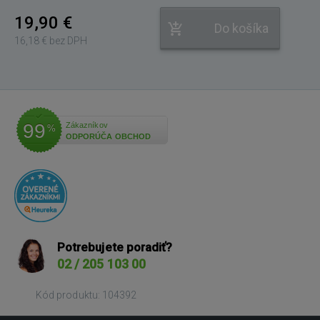
19,90 €
Do košíka
16,18 € bez DPH
99
Zákazníkov
%
ODPORÚČA OBCHOD
Potrebujete poradiť?
02 / 205 103 00
Kód produktu: 104392