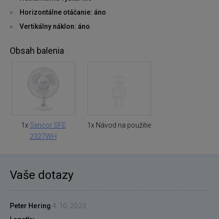
Horizontálne otáčanie: áno
Vertikálny náklon: áno
Obsah balenia
1x
Sencor SFE
1x Návod na použitie
2327WH
Vaše dotazy
Peter Hering
4. 10. 2023