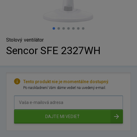
Stolový ventilátor
Sencor SFE 2327WH
Tento produkt nie je momentálne dostupný.
Po naskladnení Vám dáme vedieť na uvedený e-mail.
Vaša
e-
mailová
DAJTE MI VEDIEŤ
adresa