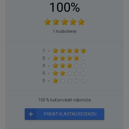
100%
1 hodnotenie
1
×
0
×
0
×
0
×
0
×
100 % ľudí produkt odporúča
PRIDAŤ VLASTNÚ RECENZIU