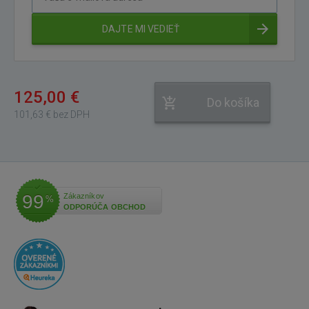
e-
mailová
DAJTE MI VEDIEŤ
adresa
125,00 €
Do košíka
101,63 € bez DPH
99
Zákazníkov
%
ODPORÚČA OBCHOD