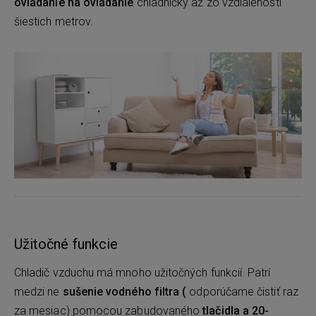
ovládanie na ovládanie
chladničky až zo vzdialenosti
šiestich metrov.
Užitočné funkcie
Chladič vzduchu má mnoho užitočných funkcií. Patrí
medzi ne
sušenie vodného filtra (
odporúčame čistiť raz
za mesiac)
pomocou zabudovaného
tlačidla
a 20-