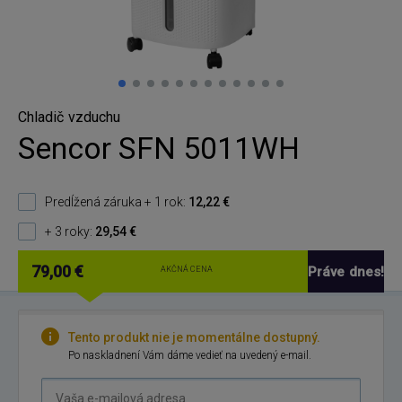
Chladič vzduchu
Sencor SFN 5011WH
Predĺžená záruka + 1 rok:
12,22 €
+ 3 roky:
29,54 €
79,00 €
Práve dnes!
AKČNÁ CENA
Tento produkt nie je momentálne dostupný.
Po naskladnení Vám dáme vedieť na uvedený e-mail.
Vaša