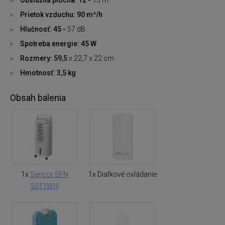
Prietok vzduchu: 90 m³/h
Hlučnosť: 45 -
57 dB
Spotreba energie: 45 W
Rozmery: 59,5
x 22,7 x 22 cm
Hmotnosť: 3,5 kg
Obsah balenia
1x
Sencor SFN
1x Diaľkové ovládanie
5011WH