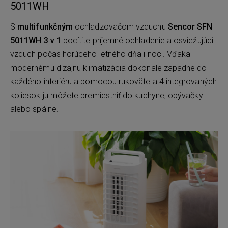
5011WH
S
multifunkčným
ochladzovačom vzduchu
Sencor SFN
5011WH
3 v 1
pocítite príjemné ochladenie a osviežujúci
vzduch počas horúceho letného dňa i noci. Vďaka
modernému dizajnu klimatizácia dokonale zapadne do
každého interiéru a pomocou rukoväte a 4 integrovaných
koliesok ju môžete premiestniť do kuchyne, obývačky
alebo spálne.