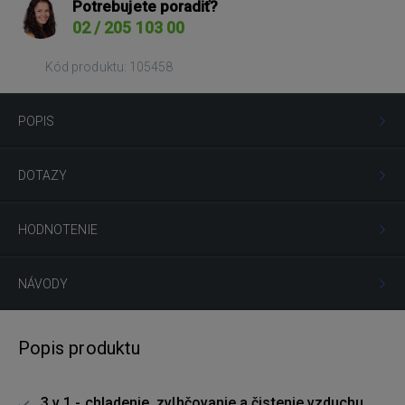
Potrebujete poradiť?
02 / 205 103 00
Kód produktu: 105458
POPIS
DOTAZY
HODNOTENIE
NÁVODY
Popis produktu
3 v 1 - chladenie, zvlhčovanie a čistenie vzduchu