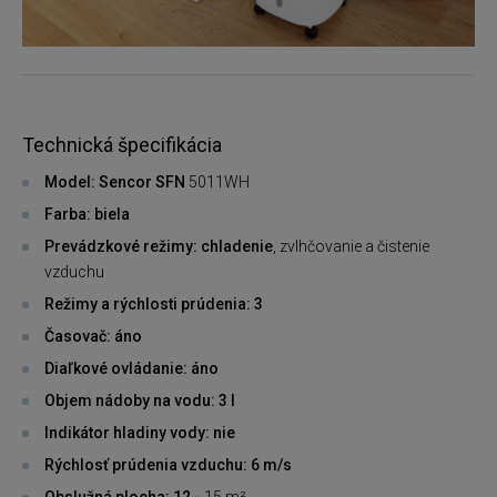
Technická špecifikácia
Model: Sencor SFN
5011WH
Farba: biela
Prevádzkové režimy: chladenie
, zvlhčovanie a čistenie
vzduchu
Režimy a rýchlosti prúdenia: 3
Časovač: áno
Diaľkové ovládanie: áno
Objem nádoby na vodu: 3 l
Indikátor hladiny vody: nie
Rýchlosť prúdenia vzduchu: 6 m/s
Obslužná plocha: 12 -
15 m²