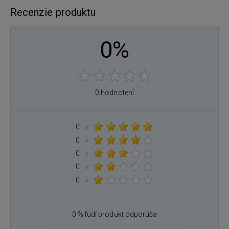
Recenzie produktu
0%
0 hodnotení
0
×
0
×
0
×
0
×
0
×
0 % ľudí produkt odporúča