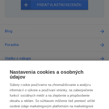
PRIDAŤ VLASTNÚ RECENZIU
Blog
Poradňa
Všetko o nákupe
Nastavenia cookies a osobných
Predajne
údajov
Súbory cookie používame na zhromažďovanie a analýzu
Kontakt
informácií o výkone a používaní stránky, na zabezpečenie
funkcií sociálnych médií a na zlepšenie a prispôsobenie
Kontaktujte nás
obsahu a reklám. So súhlasom môžeme tiež preniesť určité
osobné údaje marketingovým platformám na marketingové