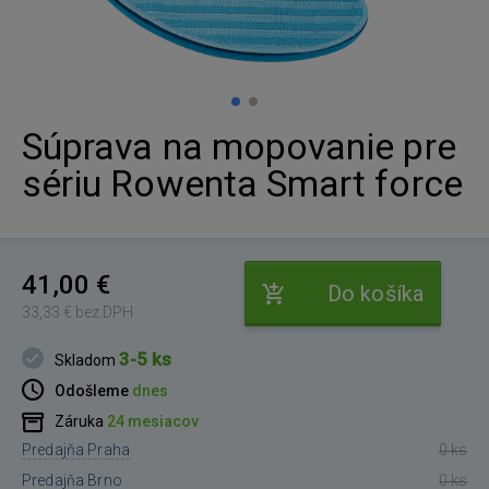
Súprava na mopovanie pre
sériu Rowenta Smart force
41,00 €
Do košíka
33,33 € bez DPH
3-5 ks
Skladom
Odošleme
dnes
Záruka
24 mesiacov
Predajňa Praha
0 ks
Predajňa Brno
0 ks