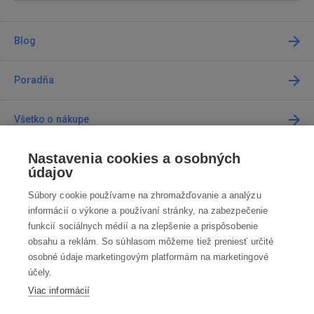
Blog
Poradňa
Všetko o nákupe
Nastavenia cookies a osobných
Predajne
údajov
Súbory cookie používame na zhromažďovanie a analýzu
Kontakt
informácií o výkone a používaní stránky, na zabezpečenie
funkcií sociálnych médií a na zlepšenie a prispôsobenie
Kontaktujte nás
obsahu a reklám. So súhlasom môžeme tiež preniesť určité
osobné údaje marketingovým platformám na marketingové
info@robotworld.sk
účely.
Viac informácií
02 / 205 103 00
Po-Pia 8:00—16:00