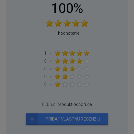
100%
1 hodnotenie
1
×
0
×
0
×
0
×
0
×
0 % ľudí produkt odporúča
PRIDAŤ VLASTNÚ RECENZIU