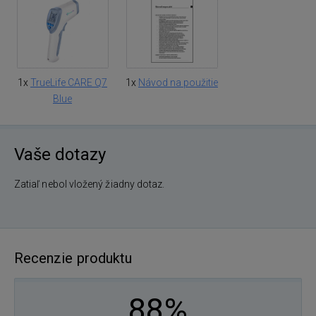
1x
TrueLife CARE Q7
1x
Návod na použitie
Blue
Vaše dotazy
Zatiaľ nebol vložený žiadny dotaz.
Recenzie produktu
88%