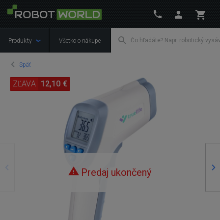
Produkty
Všetko o nákupe
Späť
ZĽAVA
12,10 €
Predošlý
Na
Predaj ukončený