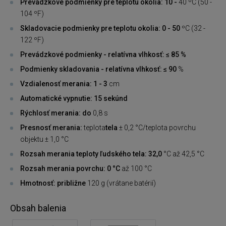
Prevádzkové podmienky pre teplotu okolia: 10 -
40 ºC (50 -
104 ºF)
Skladovacie podmienky pre teplotu okolia: 0 - 50
ºC (32 -
122 ºF)
Prevádzkové podmienky - relatívna vlhkosť: ≤ 85 %
Podmienky skladovania - relatívna vlhkosť: ≤ 90
%
Vzdialenosť merania: 1 - 3
cm
Automatické vypnutie: 15 sekúnd
Rýchlosť merania: do
0,8 s
Presnosť merania:
teplota
tela
± 0,2 °C/teplota povrchu
objektu ± 1,0 °C
Rozsah merania teploty ľudského tela: 32,0
°C až 42,5 °C
Rozsah merania povrchu: 0 °C
až 100 °C
Hmotnosť: približne
120 g (vrátane batérií)
Obsah balenia