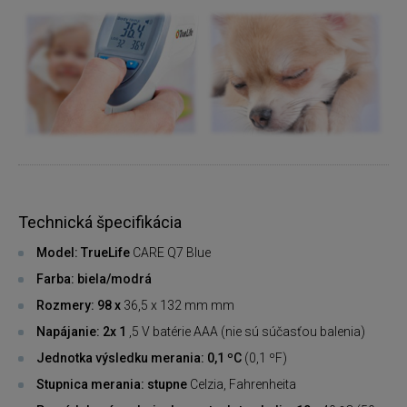
Technická špecifikácia
Model: TrueLife
CARE Q7 Blue
Farba: biela/modrá
Rozmery: 98 x
36,5 x 132 mm mm
Napájanie: 2x 1
,5 V batérie AAA (nie sú súčasťou balenia)
Jednotka výsledku merania: 0,1 ºC
(0,1 ºF)
Stupnica merania: stupne
Celzia, Fahrenheita