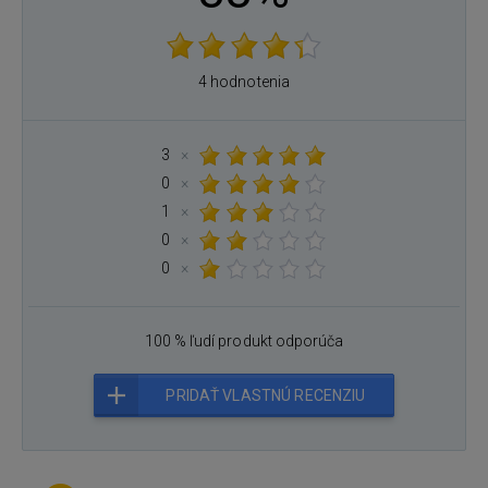
4 hodnotenia
3
×
0
×
1
×
0
×
0
×
100 % ľudí produkt odporúča
PRIDAŤ VLASTNÚ RECENZIU