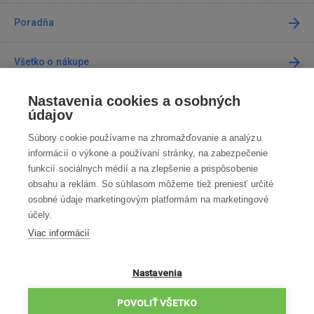
Poradňa
Všetko o nákupe
Nastavenia cookies a osobných
Predajne
údajov
Súbory cookie používame na zhromažďovanie a analýzu
Kontakt
informácií o výkone a používaní stránky, na zabezpečenie
funkcií sociálnych médií a na zlepšenie a prispôsobenie
Kontaktujte nás
obsahu a reklám. So súhlasom môžeme tiež preniesť určité
osobné údaje marketingovým platformám na marketingové
info@robotworld.sk
účely.
Viac informácií
02 / 205 103 00
Po-Pia 8:00—16:00
VŠETKY KONTAKTY
Nastavenia
OBCHODNÉ PODMIENKY
POVOLIŤ VŠETKO