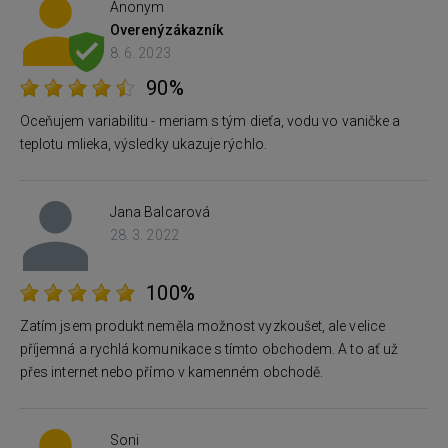
Anonym
Overený
zákazník
8. 6. 2023
90%
Oceňujem variabilitu - meriam s tým dieťa, vodu vo vaničke a
teplotu mlieka, výsledky ukazuje rýchlo.
Jana Balcarová
28. 3. 2022
100%
Zatím jsem produkt neměla možnost vyzkoušet, ale velice
příjemná a rychlá komunikace s tímto obchodem. A to ať už
přes internet nebo přímo v kamenném obchodě.
Soni