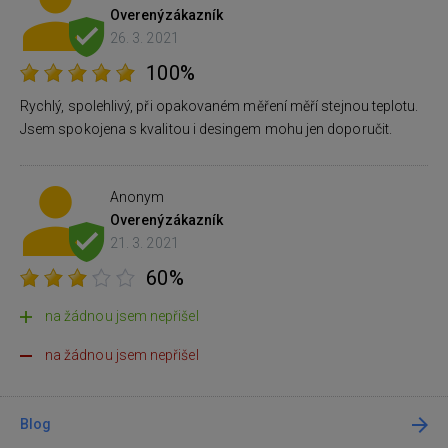
Overený
zákazník
26. 3. 2021
100%
Rychlý, spolehlivý, při opakovaném měření měří stejnou teplotu.
Jsem spokojena s kvalitou i desingem mohu jen doporučit.
Anonym
Overený
zákazník
21. 3. 2021
60%
na žádnou jsem nepřišel
na žádnou jsem nepřišel
Blog