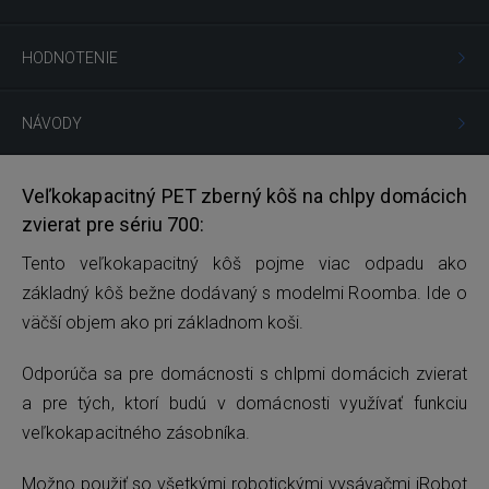
HODNOTENIE
NÁVODY
Veľkokapacitný PET zberný kôš na chlpy domácich
zvierat pre sériu 700:
Tento veľkokapacitný kôš pojme viac odpadu ako
základný kôš bežne dodávaný s modelmi Roomba. Ide o
väčší objem ako pri základnom koši.
Odporúča sa pre domácnosti s chlpmi domácich zvierat
a pre tých, ktorí budú v domácnosti využívať funkciu
veľkokapacitného zásobníka.
Možno použiť so všetkými robotickými vysávačmi iRobot