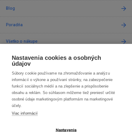
Blog
Poradňa
Všetko o nákupe
Nastavenia cookies a osobných
Predajne
údajov
Súbory cookie používame na zhromažďovanie a analýzu
Kontakt
informácií o výkone a používaní stránky, na zabezpečenie
funkcií sociálnych médií a na zlepšenie a prispôsobenie
Kontaktujte nás
obsahu a reklám. So súhlasom môžeme tiež preniesť určité
osobné údaje marketingovým platformám na marketingové
info@robotworld.sk
účely.
Viac informácií
02 / 205 103 00
Po-Pia 8:00—16:00
VŠETKY KONTAKTY
Nastavenia