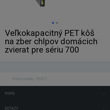
Veľkokapacitný PET kôš
na zber chlpov domácich
zvierat pre sériu 700
Kód produktu: 100372
POPIS
DOTAZY