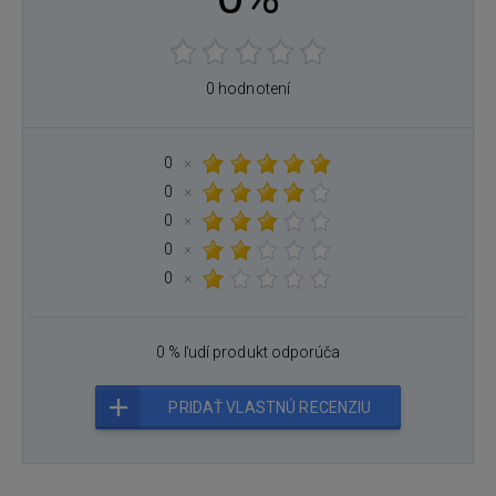
0 hodnotení
0
×
0
×
0
×
0
×
0
×
0 % ľudí produkt odporúča
PRIDAŤ VLASTNÚ RECENZIU