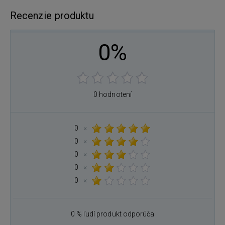
Recenzie produktu
0%
0 hodnotení
0
×
0
×
0
×
0
×
0
×
0 % ľudí produkt odporúča