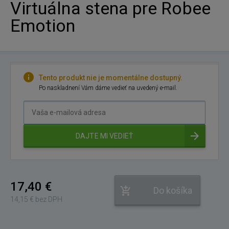
Virtuálna stena pre Robee
Emotion
Tento produkt nie je momentálne dostupný.
Po naskladnení Vám dáme vedieť na uvedený e-mail.
Vaša
e-
mailová
DAJTE MI VEDIEŤ
adresa
17,40 €
Do košíka
14,15 € bez DPH