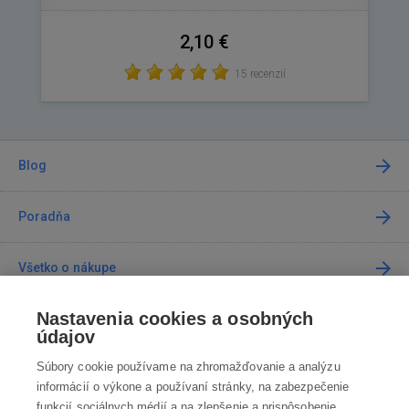
2,10 €
15 recenzií
Blog
Poradňa
Všetko o nákupe
Nastavenia cookies a osobných
Predajne
údajov
Súbory cookie používame na zhromažďovanie a analýzu
Kontakt
informácií o výkone a používaní stránky, na zabezpečenie
funkcií sociálnych médií a na zlepšenie a prispôsobenie