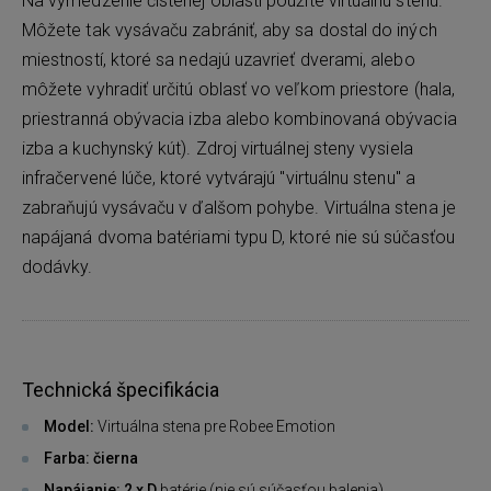
Na vymedzenie čistenej oblasti použite virtuálnu stenu.
Môžete tak vysávaču zabrániť, aby sa dostal do iných
miestností, ktoré sa nedajú uzavrieť dverami, alebo
môžete vyhradiť určitú oblasť vo veľkom priestore (hala,
priestranná obývacia izba alebo kombinovaná obývacia
izba a kuchynský kút). Zdroj virtuálnej steny vysiela
infračervené lúče, ktoré vytvárajú "virtuálnu stenu" a
zabraňujú vysávaču v ďalšom pohybe. Virtuálna stena je
napájaná dvoma batériami typu D, ktoré nie sú súčasťou
dodávky.
Technická špecifikácia
Model:
Virtuálna stena pre Robee Emotion
Farba: čierna
Napájanie: 2 x D
batérie (nie sú súčasťou balenia)