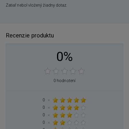
Zatiaľ nebol vložený žiadny dotaz.
Recenzie produktu
0%
0 hodnotení
0
×
0
×
0
×
0
×