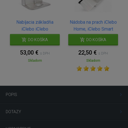
Nabíjacia základňa
Nádoba na prach iClebo
iClebo iClebo
Home, iClebo Smart
DO KOŠÍKA
DO KOŠÍKA
53,00 €
22,50 €
s DPH
s DPH
Skladom
Skladom
POPIS
DOTAZY