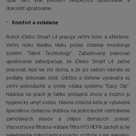
opäť tam, kde predtým nedokončil upratovanie a
dokončiť upratovanie.
Komfort a ovládanie
Robot iClebo Smart L4 pracuje veľmi ticho a efektívne.
Veľmi nízku hladinu hluku počas čistenia monitoruje
systém "Silent Technology". Zabudovaný plánovač
upratovania zabezpečuje, že iClebo Smart L4 začne
pracovať, keď nie ste doma, a že po vašom návrate sú
podlahy dokonale čisté. Údržba a čistenie vysávača sú
veľmi jednoduché a rýchle vďaka systému "Easy Clip".
Nádoba na prach je ľahko prístupná zhora a možno ju
hygienicky umyť vodou. Hlavná rotačná kefa je vybavená
špeciálnou čistiacou drážkou na jednoduché odstránenie
zamotaných vlasov a chlpov domácich zvierat.
Viacvrstvová filtrácia vrátane filtra H10 HEPA zachytí aj tie
najjemnejšie mikročastice prachu, roztoče a iné alergény.