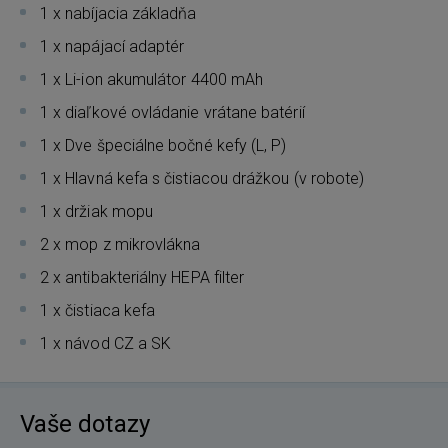
1 x nabíjacia základňa
1 x napájací adaptér
1 x Li-ion akumulátor 4400 mAh
1 x diaľkové ovládanie vrátane batérií
1 x Dve špeciálne bočné kefy (L, P)
1 x Hlavná kefa s čistiacou drážkou (v robote)
1 x držiak mopu
2 x mop z mikrovlákna
2 x antibakteriálny HEPA filter
1 x čistiaca kefa
1 x návod CZ a SK
Vaše dotazy