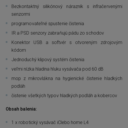
Bezkontaktný silikónový nárazník s infračervenými
senzormi
programovateľné spustenie čistenia
IR a PSD senzory zabraňujú pádu zo schodov
Konektor USB a softvér s otvoreným zdrojovým
kódom
Jednoduchý klipový systém čistenia
veľmi nízka hladina hluku vysávača pod 60 dB
mop z mikrovlákna na hygienické čistenie hladkých
podláh
čistenie všetkých typov hladkých podláh a kobercov
Obsah balenia:
1 x robotický vysávač iClebo home L4