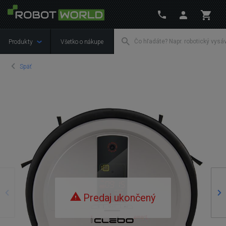
Produkty
Všetko o nákupe
Späť
Predošlý
Na
Predaj ukončený