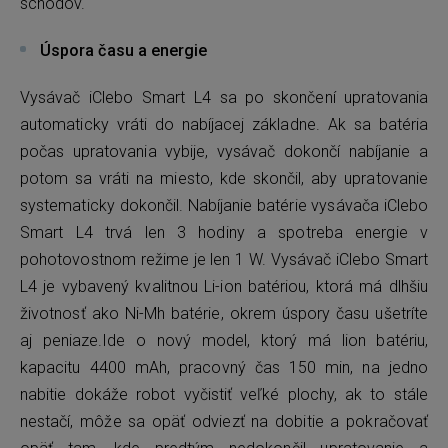
schodov.
Úspora času a energie
Vysávač iClebo Smart L4 sa po skončení upratovania
automaticky vráti do nabíjacej základne. Ak sa batéria
počas upratovania vybije, vysávač dokončí nabíjanie a
potom sa vráti na miesto, kde skončil, aby upratovanie
systematicky dokončil. Nabíjanie batérie vysávača iClebo
Smart L4 trvá len 3 hodiny a spotreba energie v
pohotovostnom režime je len 1 W. Vysávač iClebo Smart
L4 je vybavený kvalitnou Li-ion batériou, ktorá má dlhšiu
životnosť ako Ni-Mh batérie, okrem úspory času ušetríte
aj peniaze.Ide o nový model, ktorý má lion batériu,
kapacitu 4400 mAh, pracovný čas 150 min, na jedno
nabitie dokáže robot vyčistiť veľké plochy, ak to stále
nestačí, môže sa opäť odviezť na dobitie a pokračovať