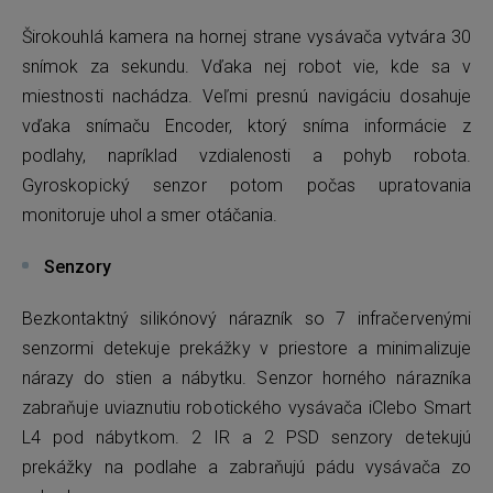
Širokouhlá kamera na hornej strane vysávača vytvára 30
snímok za sekundu. Vďaka nej robot vie, kde sa v
miestnosti nachádza. Veľmi presnú navigáciu dosahuje
vďaka snímaču Encoder, ktorý sníma informácie z
podlahy, napríklad vzdialenosti a pohyb robota.
Gyroskopický senzor potom počas upratovania
monitoruje uhol a smer otáčania.
Senzory
Bezkontaktný silikónový nárazník so 7 infračervenými
senzormi detekuje prekážky v priestore a minimalizuje
nárazy do stien a nábytku. Senzor horného nárazníka
zabraňuje uviaznutiu robotického vysávača iClebo Smart
L4 pod nábytkom. 2 IR a 2 PSD senzory detekujú
prekážky na podlahe a zabraňujú pádu vysávača zo