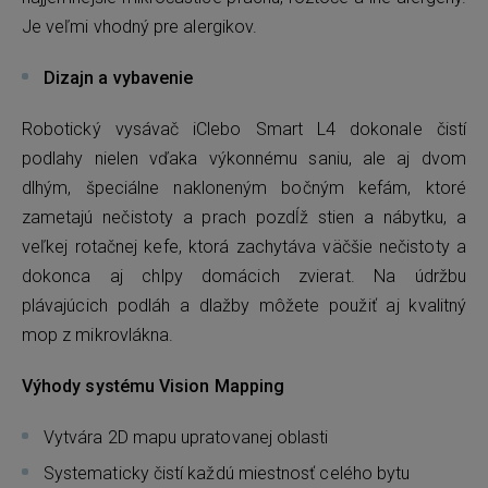
Je veľmi vhodný pre alergikov.
Dizajn a vybavenie
Robotický vysávač iClebo Smart L4 dokonale čistí
podlahy nielen vďaka výkonnému saniu, ale aj dvom
dlhým, špeciálne nakloneným bočným kefám, ktoré
zametajú nečistoty a prach pozdĺž stien a nábytku, a
veľkej rotačnej kefe, ktorá zachytáva väčšie nečistoty a
dokonca aj chlpy domácich zvierat. Na údržbu
plávajúcich podláh a dlažby môžete použiť aj kvalitný
mop z mikrovlákna.
Výhody systému Vision Mapping
Vytvára 2D mapu upratovanej oblasti
Systematicky čistí každú miestnosť celého bytu