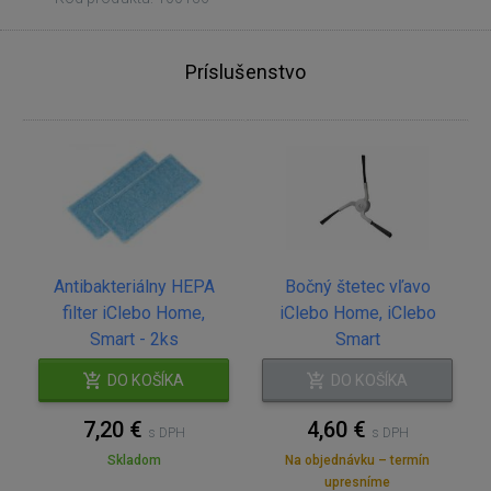
Príslušenstvo
Antibakteriálny HEPA
Bočný štetec vľavo
filter iClebo Home,
iClebo Home, iClebo
Smart - 2ks
Smart
DO KOŠÍKA
DO KOŠÍKA
7,20 €
4,60 €
s DPH
s DPH
Skladom
Na objednávku – termín
upresníme