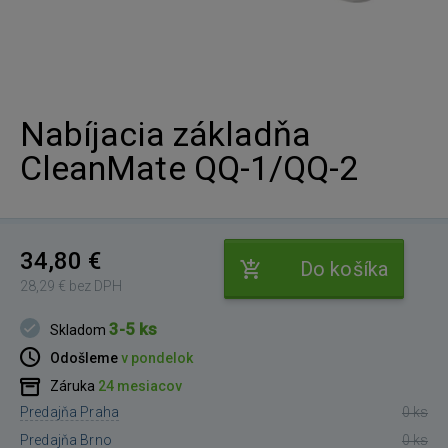
Nabíjacia základňa
CleanMate QQ-1/QQ-2
34,80 €
Do košíka
28,29 € bez DPH
3-5 ks
Skladom
Odošleme
v pondelok
Záruka
24 mesiacov
Predajňa Praha
0 ks
Predajňa Brno
0 ks