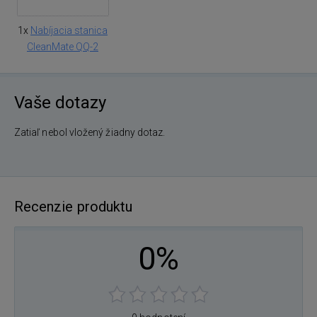
1x
Nabíjacia stanica
CleanMate QQ-2
Vaše dotazy
Zatiaľ nebol vložený žiadny dotaz.
Recenzie produktu
0%