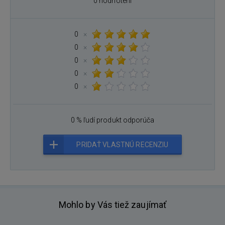
0 hodnotení
0
×
0
×
0
×
0
×
0
×
0 % ľudí produkt odporúča
PRIDAŤ VLASTNÚ RECENZIU
Mohlo by Vás tiež zaujímať