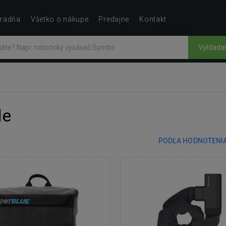
radňa
Všetko o nákupe
Predajne
Kontakt
Vyhľada
le
PODĽA HODNOTENI