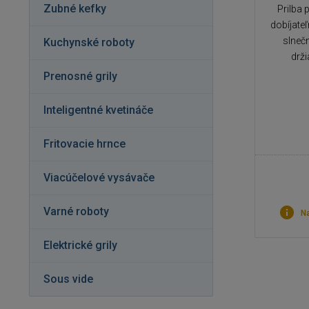
Zubné kefky
Prilba 
dobíjate
slnečn
Kuchynské roboty
drži
Prenosné grily
Inteligentné kvetináče
Fritovacie hrnce
Viacúčelové vysávače
Varné roboty
Na
Elektrické grily
Sous vide