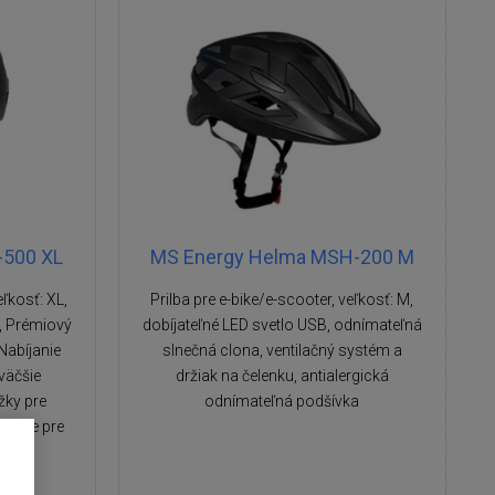
-500 XL
MS Energy Helma MSH-200 M
eľkosť: XL,
Prilba pre e-bike/e-scooter, veľkosť: M,
, Prémiový
dobíjateľné LED svetlo USB, odnímateľná
Nabíjanie
slnečná clona, ventilačný systém a
väčšie
držiak na čelenku, antialergická
žky pre
odnímateľná podšívka
uliare pre