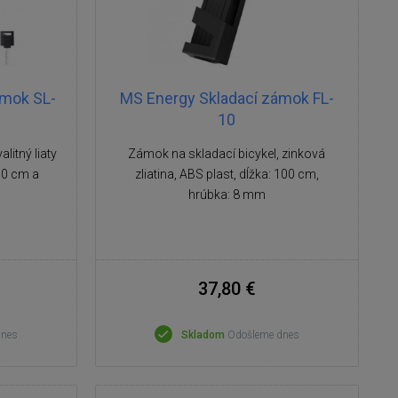
ámok SL-
MS Energy Skladací zámok FL-
10
litný liaty
Zámok na skladací bicykel, zinková
00 cm a
zliatina, ABS plast, dĺžka: 100 cm,
hrúbka: 8 mm
37,80 €
dnes
Skladom
Odošleme dnes