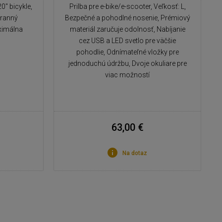
0" bicykle,
Prilba pre e-bike/e-scooter, Veľkosť: L,
tranný
Bezpečné a pohodlné nosenie, Prémiový
ximálna
materiál zaručuje odolnosť, Nabíjanie
cez USB a LED svetlo pre väčšie
pohodlie, Odnímateľné vložky pre
jednoduchú údržbu, Dvoje okuliare pre
viac možností
63,00 €
Na dotaz