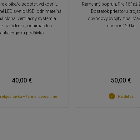
pre e-bike/e-scooter, veľkosť: L,
Ramenný popruh, Pre 16" až 2
ľné LED svetlo USB, odnímateľná
Dostatok priestoru, trojs
á clona, ventilačný systém a
obvodový dvojitý zips, Ma
ak na čelenku, odnímateľná
nosnosť 20 kg
antialergická podšívka
40,00 €
50,00 €
 objednávku – termín upresníme
Na dotaz