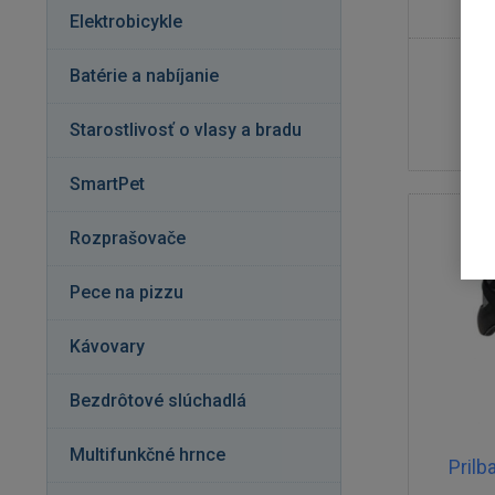
Elektrobicykle
Batérie a nabíjanie
Starostlivosť o vlasy a bradu
SmartPet
Rozprašovače
Pece na pizzu
Kávovary
Bezdrôtové slúchadlá
Multifunkčné hrnce
Pril