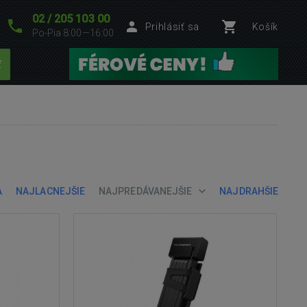
02 / 205 103 00
Prihlásiť sa
Košík
Po-Pia 8:00—16:00
ť
A
NAJLACNEJŠIE
NAJPREDÁVANEJŠIE
NAJDRAHŠIE