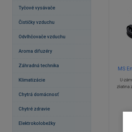
Tyčové vysávače
Čističky vzduchu
Odvlhčovače vzduchu
Aroma difuzéry
Záhradná technika
MS En
Klimatizácie
U-zámo
zliatina
Chytrá domácnosť
Chytré zdravie
Elektrokolobežky