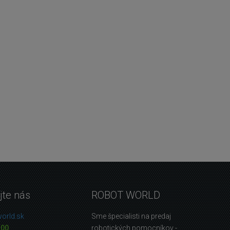
jte nás
ROBOT WORLD
orld.sk
Sme špecialisti na predaj
 00
robotických pomocníkov -