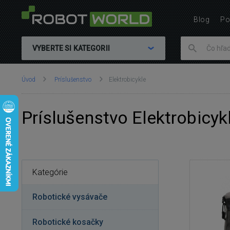
Blog
Po
VYBERTE SI KATEGORII
Nachádzate
Úvod
Príslušenstvo
Elektrobicykle
sa
tu:
Príslušenstvo Elektrobicyk
Kategórie
Robotické vysávače
Robotické kosačky