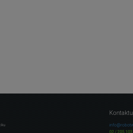
Kontaktu
info@robotw
tiku
02 / 205 103