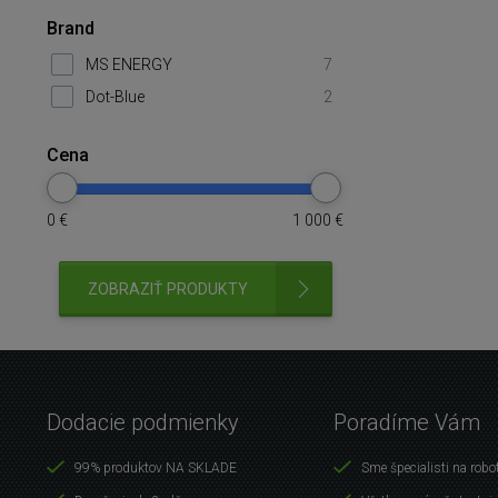
Brand
MS ENERGY
7
Dot-Blue
2
Cena
0
€
1 000
€
ZOBRAZIŤ PRODUKTY
Dodacie podmienky
Poradíme Vám
99% produktov NA SKLADE
Sme špecialisti na robo