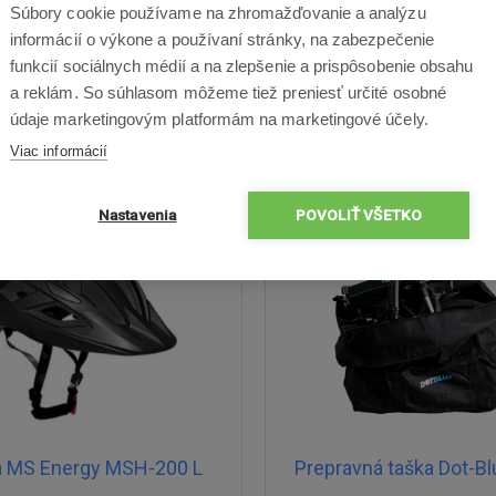
Súbory cookie používame na zhromažďovanie a analýzu
informácií o výkone a používaní stránky, na zabezpečenie
funkcií sociálnych médií a na zlepšenie a prispôsobenie obsahu
24,50 €
63,00 €
a reklám. So súhlasom môžeme tiež preniesť určité osobné
údaje marketingovým platformám na marketingové účely.
Skladom
Odošleme dnes
Skladom
Odošleme 
Viac informácií
Nastavenia
POVOLIŤ VŠETKO
ba MS Energy MSH-200 L
Prepravná taška Dot-B