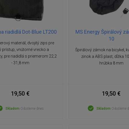
a riadidlá Dot-Blue LT200
MS Energy Špirálový z
10
erový materiál, dvojitý zips pre
ý prístup, vnútorné vrecko a
Špirálový zámok na bicykel, kva
y, pre riadidlá s priemerom 22,2
zinok a ABS plast, dĺžka 1
- 31,8 mm
hrúbka 8 mm
19,50 €
19,50 €
Skladom
Odošleme dnes
Skladom
Odošleme 